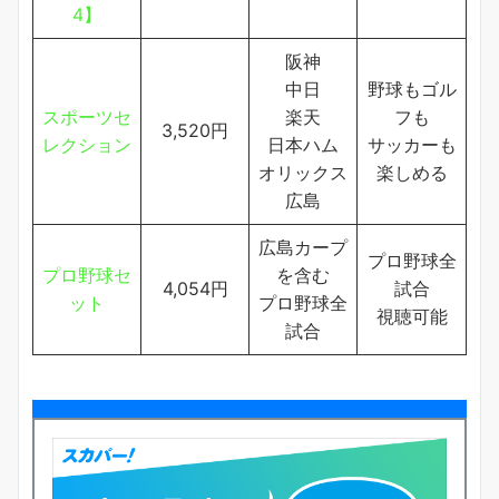
4】
阪神
中日
野球もゴル
スポーツセ
楽天
フも
3,520円
レクション
日本ハム
サッカーも
オリックス
楽しめる
広島
広島カープ
プロ野球全
プロ野球セ
を含む
4,054円
試合
ット
プロ野球全
視聴可能
試合