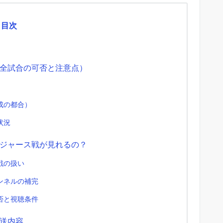
目次
全試合の可否と注意点）
成の都合）
状況
ジャース戦が見れるの？
ス戦の扱い
ンネルの補完
否と視聴条件
送内容