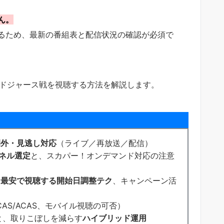
ん。
るため、最新の番組表と配信状況の確認が必須で
のドジャース戦を視聴する方法を解説します。
例外・見逃し対応
（ライブ／再放送／配信）
ネル選定
と、スカパー！オンデマンド対応の注意
、
最安で視聴する開始日調整テク
、キャンペーン活
CAS/ACAS、モバイル視聴の可否）
と、取りこぼしを減らす
ハイブリッド運用