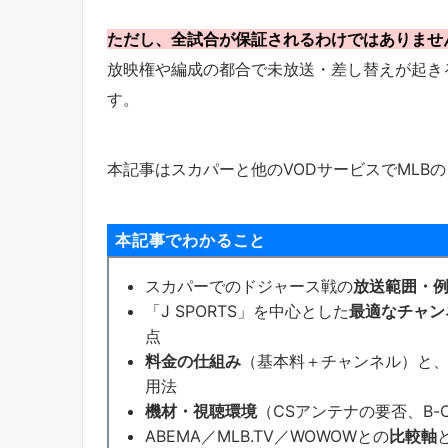
ただし、全試合が保証されるわけではありませ
放映権や編成の都合で未放送・差し替えが起き
す。
本記事はスカパーと他のVODサービスでMLB
本記事でわかること
スカパーでのドジャース戦の
放送範囲・
「J SPORTS」を中心とした
最適なチャン
点
料金の仕組み
（基本料＋チャンネル）と
用法
機材・視聴環境
（CSアンテナの要否、B-
ABEMA／MLB.TV／WOWOWとの
比較軸