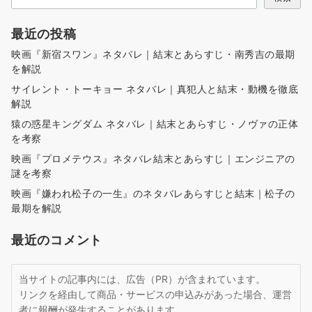
送
り
最近の投稿
映画『新宿スワン』ネタバレ｜結末とあらすじ・南秀吉の最期
を解説
サイレント・トーキョー ネタバレ｜真犯人と結末・動機を徹底
解説
猿の惑星キングダム ネタバレ｜結末とあらすじ・ノヴァの正体
を考察
映画『プロメテウス』ネタバレ結末とあらすじ｜エンジニアの
謎を考察
映画『嫌われ松子の一生』のネタバレあらすじと結末｜松子の
最期を解説
最近のコメント
当サイトの記事内には、広告（PR）が含まれています。
リンクを経由して商品・サービスの申込みがあった場合、運営
者に報酬が発生することがあります。