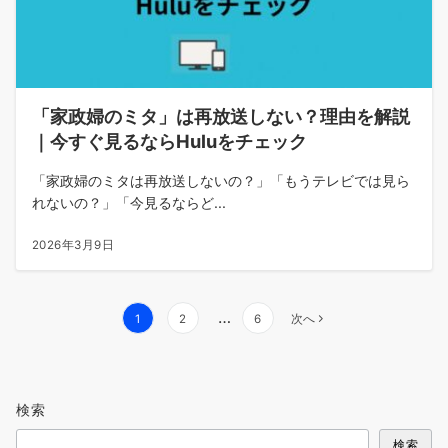
「家政婦のミタ」は再放送しない？理由を解説
｜今すぐ見るならHuluをチェック
「家政婦のミタは再放送しないの？」「もうテレビでは見ら
れないの？」「今見るならど...
2026年3月9日
投
…
1
2
6
次へ
稿
の
ペ
検索
ー
ジ
検索