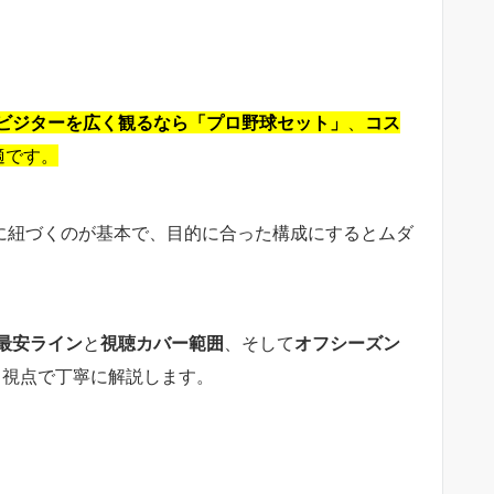
ビジターを広く観るなら「プロ野球セット」
、
コス
適です。
”に紐づくのが基本で、目的に合った構成にするとムダ
最安ライン
と
視聴カバー範囲
、そして
オフシーズン
ロ視点で丁寧に解説します。