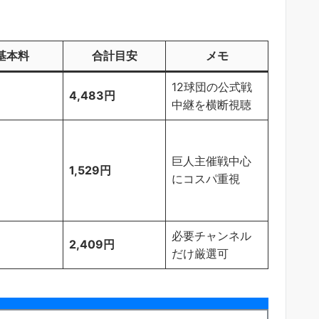
基本料
合計目安
メモ
12球団の公式戦
4,483円
中継を横断視聴
巨人主催戦中心
1,529円
にコスパ重視
必要チャンネル
2,409円
だけ厳選可