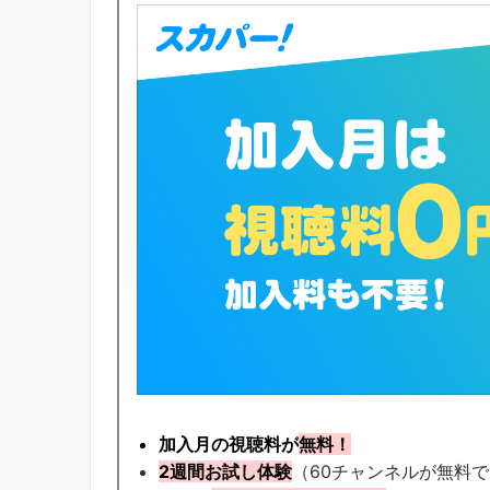
加入月の視聴料が
無料！
2週間お試し体験
（60チャンネルが無料