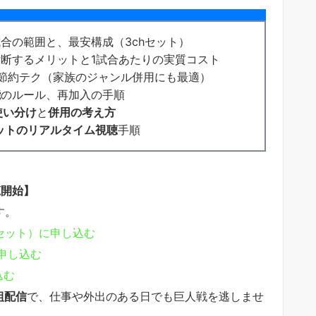
合の範囲と、最安構成（3chセット）
断するメリットと1試合あたりの実質コスト
節約テク（家族のジャンル併用にも最適）
能
のルール、再加入の手順
使い分け
と
併用の考え方
ットのリアルタイム視聴
手順
聴開始】
す。
hセット）に申し込む
申し込む
込む
組配信
で、仕事や外出のある日でも巨人戦を逃しませ