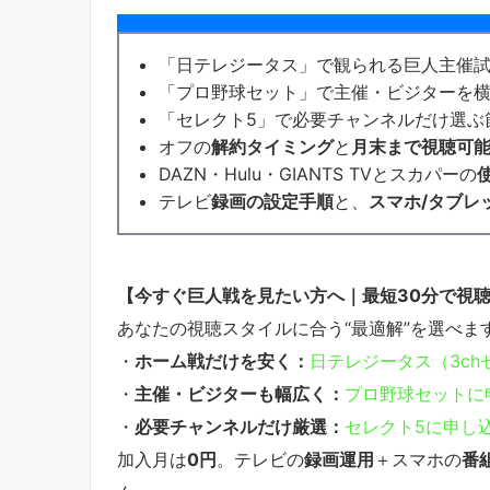
「日テレジータス」で観られる巨人主催試
「プロ野球セット」で主催・ビジターを横
「セレクト5」で必要チャンネルだけ選ぶ
オフの
解約タイミング
と
月末まで視聴可
DAZN・Hulu・GIANTS TVとスカパーの
テレビ
録画の設定手順
と、
スマホ/タブレ
【今すぐ巨人戦を見たい方へ｜最短30分で視
あなたの視聴スタイルに合う“最適解”を選べま
・
ホーム戦だけを安く：
日
テレジータス（3c
・
主催・ビジターも幅広く：
プロ野球セットに
・
必要チャンネルだけ厳選：
セレクト5に申し
加入月は
0円
。テレビの
録画運用
＋スマホの
番