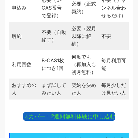
必要（正式
申込み
CAS番号
ンネル合わ
契約）
で登録）
せるだけ）
必要（翌月
不要（自動
解約
以降に解
不要
終了）
約）
何度でも
B-CAS1枚
毎月利用可
利用回数
（再加入も
につき1回
能
初月無料）
おすすめの
まず試して
契約を決め
毎月少しだ
人
みたい人
た人
け見たい人
スカパー！2週間無料体験に申し込む