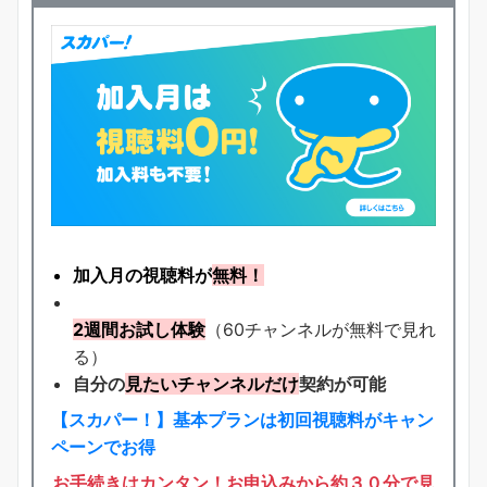
加入月の視聴料が
無料！
2週間お試し体験
（60チャンネルが無料で見れ
る）
自分の
見たいチャンネルだけ
契約が可能
【スカパー！】基本プランは初回視聴料がキャン
ペーンでお得
お手続きはカンタン！お申込みから約３０分で見