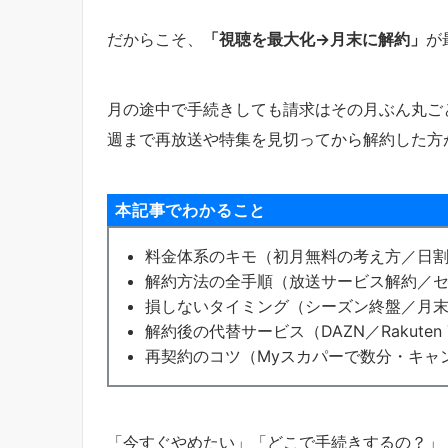
だからこそ、
「視聴を最大化→月末に解約」
が
月の途中で手続きしても請求はその月ぶん丸ご
週まで再放送や特集を見切ってから解約した方
本記事でわかること
料金体系のキモ（初月無料の考え方／日
解約方法の全手順（放送サービス解約／セ
損しないタイミング（シーズン終盤／月
解約後の代替サービス（DAZN／Rakuten 
再契約のコツ（Myスカパーで数分・キャ
「今すぐやめたい」「どこで手続きするの？」