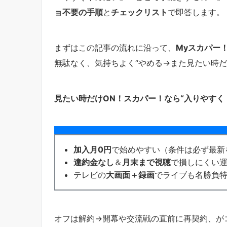
ョ不要の手順
と
チェックリスト
で即答します。
まずはこの記事の流れに沿って、
Myスカパー
無駄なく、気持ちよく“やめる→また見たい時だ
見たい時だけON！スカパー！なら“入りやすく
加入月0円
で始めやすい（条件は必ず最新
違約金なし
＆
月末まで視聴
で損しにくい
テレビの
大画面＋録画
でライブも名勝負
オフは解約→開幕や交流戦の直前に再契約、が