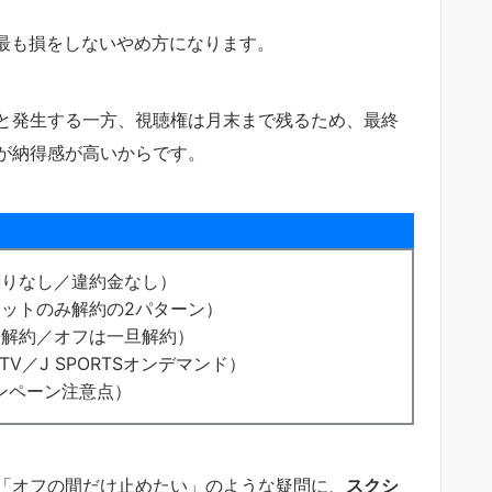
最も損をしないやめ方になります。
と発生する一方、視聴権は月末まで残るため、最終
が納得感が高いからです。
割りなし／違約金なし）
ットのみ解約の2パターン）
末解約／オフは一旦解約）
TV／J SPORTSオンデマンド）
ンペーン注意点）
「オフの間だけ止めたい」のような疑問に、
スクシ