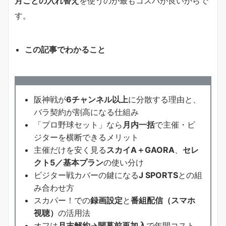
月ごとの入れ替え
を使うのが最もコスパが良いからで
す。
この記事でわかること
阪神戦が
6チャンネル以上
に分散する理由と、
バラ契約が割高になる仕組み
「プロ野球セット」なら
月内一括
で主催・ビ
ジターを横断できるメリット
主催だけを安く見る
スカイA＋GAORA
、
セレ
クト5／基本プラン
の使い分け
ビジター戦カバーの鍵になる
J SPORTS
との組
み合わせ方
スカパー！での
録画設定
と
番組配信（スマホ
視聴）
の活用法
オフは
月末解約→開幕前再加入
で年間コスト