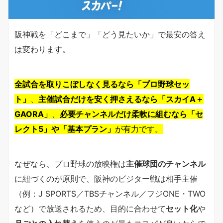
阪神戦を「どこまで」「どう見たいか」で最安の答え
は変わります。
全試合を取りこぼしなく見るなら「プロ野球セッ
ト」
、
主催試合だけを安く押さえるなら「スカイA＋
GAORA」
、
必要チャンネルだけ柔軟に組むなら「セ
レクト5」や「基本プラン」
が有力です。
なぜなら、プロ野球の放映権は
主催球団のチャンネル
に紐づくのが原則で、阪神のビジター戦は相手主催
（例：J SPORTS／TBSチャンネル／フジONE・TWO
など）で放送されるため、目的に合わせて
セット化
や