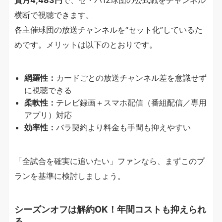
質月4,483円
で、セ・パ12球団の公式戦をチャンネル
横断で視聴できます。
各主催球団の放送チャンネルを“セット化”しているた
めです。メリットは以下のとおりです。
網羅性：
カードごとの放送チャンネル差を意識せず
に視聴できる
柔軟性：
テレビ録画＋スマホ配信（番組配信／専用
アプリ）対応
効率性：
バラ契約より料金も手間も抑えやすい
「全試合を確実に追いたい」ファンなら、まずこのプ
ランを基準に検討しましょう。
シーズンオフは解約OK！年間コストも抑えられ
る