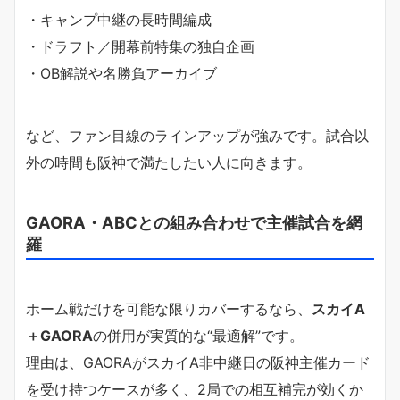
・キャンプ中継の長時間編成
・ドラフト／開幕前特集の独自企画
・OB解説や名勝負アーカイブ
など、ファン目線のラインアップが強みです。試合以
外の時間も阪神で満たしたい人に向きます。
GAORA・ABCとの組み合わせで主催試合を網
羅
ホーム戦だけを可能な限りカバーするなら、
スカイA
＋GAORA
の併用が実質的な“最適解”です。
理由は、GAORAがスカイA非中継日の阪神主催カード
を受け持つケースが多く、2局での相互補完が効くか