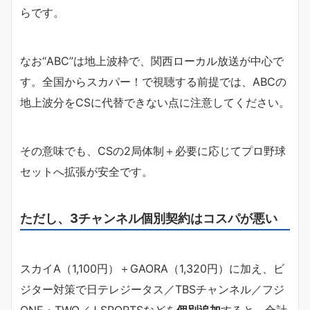
らです。
なお“ABC”は地上波枠で、関西ローカル放送が中心で
す。全国からスカパー！で視聴する前提では、ABCの
地上波分をCSに代替できない点に注意してください。
その意味でも、CSの2局体制＋必要に応じてプロ野球
セットへ拡張が安全です。
ただし、3チャンネル個別契約はコスパが悪い
スカイA（1,100円）＋GAORA（1,320円）に加え、ビ
ジター対策で日テレジータス／TBSチャンネル／フジ
ONE・TWO／J SPORTSなどを
個別追加
すると、合計