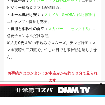
・
全試合派：
スカパー！「プロ野球セット」
…主催・
ビジター横断＆スマホ配信対応。
・
ホーム戦だけ安く：
スカイA＋GAORA（個別契約）
…キャンプ・特番も充実。
・
費用と柔軟性の両立：
スカパー！「セレクト5」
…
必要チャンネルだけ厳選。
加入月
0円
＆Web申込みでスムーズ。テレビ録画＋ス
マホ視聴の二刀流で、忙しい日でも阪神戦を逃しませ
ん。
お手続きはカンタン！お申込みから約３０分で見られ
ます
✕
今すぐ
クリック
！