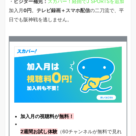
・
ビジター補完：
スカパー！経由でJ SPORTSを追加
加入月
0円
。
テレビ録画＋スマホ配信
の二刀流で、平
日でも阪神戦を逃しません。
加入月の視聴料が
無料！
2週間お試し体験
（60チャンネルが無料で見れ