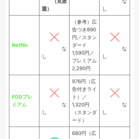
（見放
な
題）
し
（参考）広
告つき890
円／スタン
Netflix
ダード
な
な
1,590円／
し
し
プレミアム
2,290円
976円（広
告付きライ
FODプレ
ト）／
な
な
ミアム
1,320円
し
し
（スタンダ
ード）
680円（広