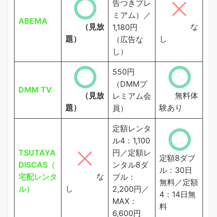
告つきプレ
ミアム）／
ABEMA
（見放
な
1,180円
題）
し
（広告な
し）
550円
（DMMプ
DMM TV
（見放
無料体
レミアム会
題）
験あり
員）
定額レンタ
ル4：1,100
TSUTAYA
円／定額レ
定額8ダブ
DISCAS（
ンタル8ダ
ル：30日
な
宅配レンタ
ブル：
無料／定額
し
ル）
2,200円／
4：14日無
MAX：
料
6,600円