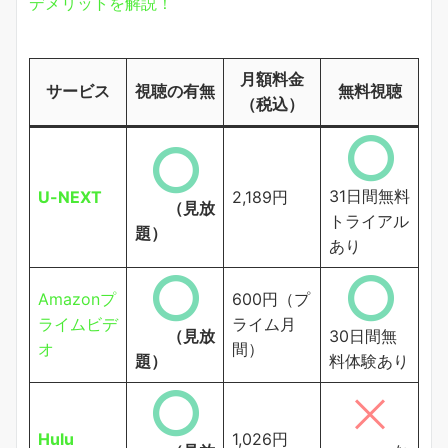
デメリットを解説！
月額料金
サービス
視聴の有無
無料視聴
（税込）
31日間無料
U-NEXT
2,189円
（見放
トライアル
題）
あり
Amazonプ
600円（プ
ライムビデ
ライム月
（見放
30日間無
オ
間）
題）
料体験あり
Hulu
1,026円