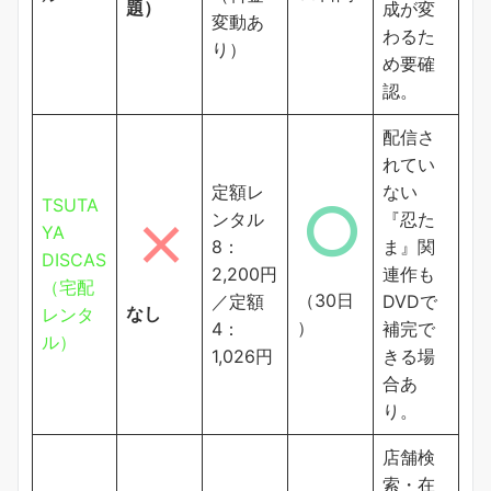
題）
成が変
変動あ
わるた
り）
め要確
認。
配信さ
れてい
定額レ
ない
TSUTA
ンタル
『忍た
YA
8：
ま』関
DISCAS
2,200円
連作も
（宅配
（30日
／定額
DVDで
なし
レンタ
）
4：
補完で
ル）
1,026円
きる場
合あ
り。
店舗検
索・在