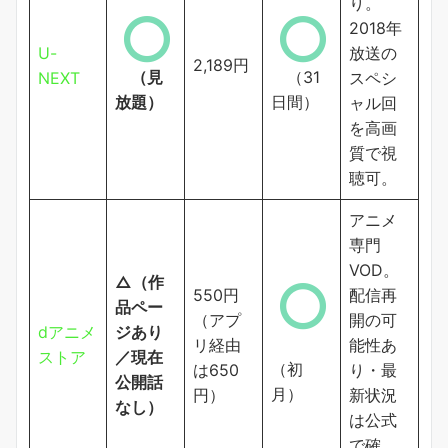
り。
2018年
U-
放送の
2,189円
（見
（31
NEXT
スペシ
放題）
日間）
ャル回
を高画
質で視
聴可。
アニメ
専門
VOD。
△（作
550円
配信再
品ペー
（アプ
開の可
dアニメ
ジあり
リ経由
能性あ
ストア
／現在
（初
は650
り・最
公開話
月）
円）
新状況
なし）
は公式
で確