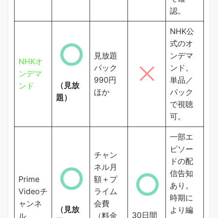
認。
NHK公
式のオ
見放題
ンデマ
NHKオ
パック
ンド。
ンデマ
990円
単品／
（見放
ンド
ほか
パック
題）
で視聴
可。
一部エ
ピソー
チャン
ドの配
ネル月
信告知
Prime
額＋プ
あり。
Videoチ
ライム
時期に
ャンネ
会費
（見放
より編
30日間
ル
（料金