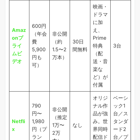
映画・
ドラマ
に加
600円
Amaz
え、
（年会
非公開
onプ
Prime
費
（約
30日
ライ
特典
3台
5,900
1.5〜2
間無料
ムビ
（配
円も
万本）
デオ
送・音
可）
楽な
ど）が
付属
オリジ
ベーシ
790
ナル作
ック1
非公開
円〜
品が強
台／ス
（推定
Netfli
1,980
み。世
タンダ
1万〜
なし
x
円（プ
界同時
ード2
2万
ラン
配信ド
台／プ