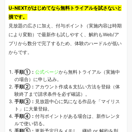
U-NEXTがはじめてなら無料トライアルを試さないと
損です。
見放題の広さに加え、付与ポイント（実施内容は時期
により変動）で最新作も試しやすく、解約もWeb/ア
プリから数分で完了するため、体験のハードルが低い
からです。
手順①：
公式ページ
から無料トライアル（実施中
の場合）に申し込み。
手順②：
アカウント作成＆支払い方法を登録（体
験終了まで請求条件を必ず確認）。
手順③：
見放題中心に気になる作品を「マイリス
ト」に大量登録。
手順④：
付与ポイントがある場合は、新作レンタ
ルで使い切る。
手順⑤：
更新予定日をメモし、継続 or 解約を判