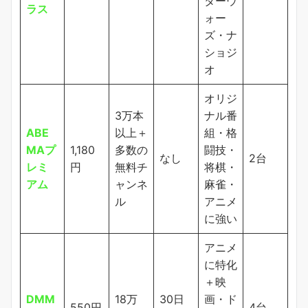
ターウ
ラス
ォー
ズ・ナ
ショジ
オ
オリジ
3万本
ナル番
ABE
以上＋
組・格
MAプ
1,180
多数の
闘技・
なし
2台
レミ
円
無料チ
将棋・
アム
ャンネ
麻雀・
ル
アニメ
に強い
アニメ
に特化
＋映
DMM
18万
30日
画・ド
550円
4台