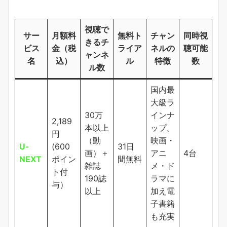
視聴で
サー
月額料
無料ト
チャン
同時視
きるチ
ビス
金（税
ライア
ネルの
聴可能
ャンネ
名
込）
ル
特徴
数
ル数
国内最
大級ラ
30万
インナ
2,189
本以上
ップ。
円
（動
映画・
U-
(600
31日
画）＋
アニ
4台
NEXT
ポイン
間無料
雑誌
メ・ド
ト付
190誌
ラマに
与）
以上
加え電
子書籍
も充実