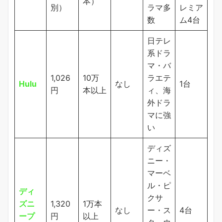
本）
別）
ラマ多
レミア
数
ム4台
日テレ
系ドラ
マ・バ
1,026
10万
ラエテ
Hulu
なし
1台
円
本以上
ィ、海
外ドラ
マに強
い
ディズ
ニー・
マーベ
ル・ピ
ディ
クサ
ズニ
1,320
1万本
なし
ー・ス
4台
ープ
円
以上