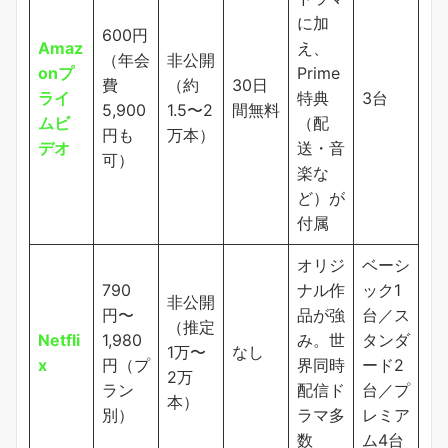
に加
600円
Amaz
え、
（年会
非公開
onプ
Prime
費
（約
30日
ライ
特典
3台
5,900
1.5〜2
間無料
ムビ
（配
円も
万本）
デオ
送・音
可）
楽な
ど）が
付属
オリジ
ベーシ
790
ナル作
ック1
非公開
円〜
品が強
台／ス
（推定
Netfli
1,980
み。世
タンダ
1万〜
なし
x
円（プ
界同時
ード2
2万
ラン
配信ド
台／プ
本）
別）
ラマ多
レミア
数
ム4台