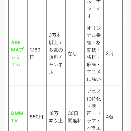
ズ・ナ
ショジ
オ
オリジ
3万本
ナル番
ABE
以上＋
組・格
MAプ
1,180
多数の
闘技・
なし
2台
レミ
円
無料チ
将棋・
アム
ャンネ
麻雀・
ル
アニメ
に強い
アニメ
に特化
＋映
DMM
18万
30日
画・ド
550円
4台
TV
本以上
間無料
ラマ・
バラエ