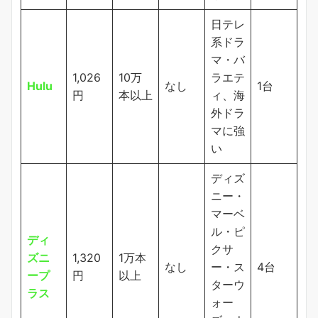
日テレ
系ドラ
マ・バ
1,026
10万
ラエテ
Hulu
なし
1台
円
本以上
ィ、海
外ドラ
マに強
い
ディズ
ニー・
マーベ
ル・ピ
ディ
クサ
ズニ
1,320
1万本
なし
ー・ス
4台
ープ
円
以上
ターウ
ラス
ォー