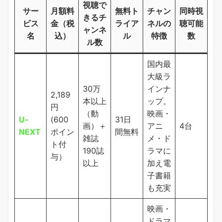
視聴で
サー
月額料
無料ト
チャン
同時視
きるチ
ビス
金（税
ライア
ネルの
聴可能
ャンネ
名
込）
ル
特徴
数
ル数
国内最
大級ラ
30万
インナ
2,189
本以上
ップ。
円
（動
映画・
U-
(600
31日
画）＋
アニ
4台
NEXT
ポイン
間無料
雑誌
メ・ド
ト付
190誌
ラマに
与）
以上
加え電
子書籍
も充実
映画・
ドラマ