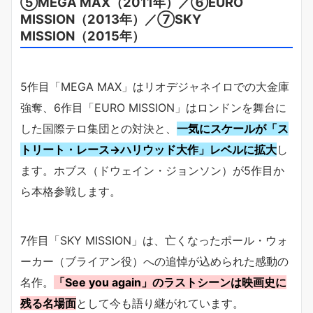
⑤MEGA MAX（2011年）／⑥EURO
MISSION（2013年）／⑦SKY
MISSION（2015年）
5作目「MEGA MAX」はリオデジャネイロでの大金庫
強奪、6作目「EURO MISSION」はロンドンを舞台に
した国際テロ集団との対決と、
一気にスケールが「ス
トリート・レース→ハリウッド大作」レベルに拡大
し
ます。ホブス（ドウェイン・ジョンソン）が5作目か
ら本格参戦します。
7作目「SKY MISSION」は、亡くなったポール・ウォ
ーカー（ブライアン役）への追悼が込められた感動の
名作。
「See you again」のラストシーンは映画史に
残る名場面
として今も語り継がれています。