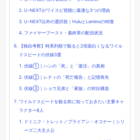
U-NEXTがワイスピ視聴に最適な3つの理由
U-NEXT以外の選択肢｜HuluとLeminoの特徴
ファイヤーブースト・最終章の配信状況
【独自考察】時系列順で観ると2倍面白くなるワイル
ドスピードの伏線3選
伏線①｜ハンの「死」と「復活」の真相
伏線②｜レティの「死亡報告」と記憶喪失
伏線③｜ショウ兄弟と「家族」の対比構造
ワイルドスピードを観る前に知っておきたい主要キャ
ラクター8人
ドミニク・トレット／ブライアン・オコナー｜シリ
ーズ二大主人公