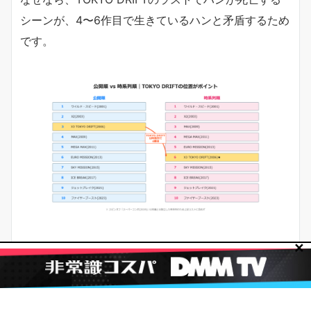
シーンが、4〜6作目で生きているハンと矛盾するため
です。
✕
時系列順リスト｜TOKYO DRIFTを6番目に挟む
正しい順番