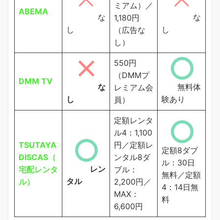
ミアム）／
ABEMA
な
な
1,180円
し
し
（広告な
し）
550円
（DMMプ
DMM TV
な
無料体
レミアム会
し
験あり
員）
定額レンタ
ル4：1,100
TSUTAYA
円／定額レ
定額8ダブ
DISCAS（
ンタル8ダ
ル：30日
レン
宅配レンタ
ブル：
無料／定額
タル
ル）
2,200円／
4：14日無
MAX：
料
6,600円