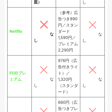
題）
し
（参考）広
告つき890
円／スタン
Netflix
ダード
な
な
1,590円／
し
し
プレミアム
2,290円
976円（広
告付きライ
FODプレ
ト）／
な
な
ミアム
1,320円
し
し
（スタンダ
ード）
680円（広
告つきプレ