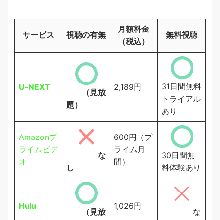
月額料金
サービス
視聴の有無
無料視聴
（税込）
31日間無料
U-NEXT
2,189円
（見放
トライアル
題）
あり
Amazonプ
600円（プ
ライムビデ
ライム月
な
30日間無
オ
間）
し
料体験あり
Hulu
1,026円
（見放
な