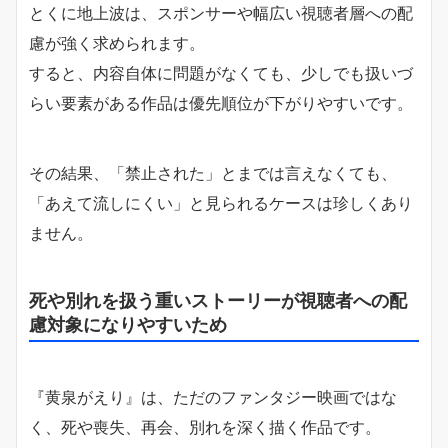
とくに地上波は、スポンサーや幅広い視聴者層への配
慮が強く求められます。
すると、内容自体に問題がなくても、少しでも扱いづ
らい要素がある作品は優先順位が下がりやすいです。
その結果、「禁止された」とまでは言えなくても、
「あえて流しにくい」と見られるケースは珍しくあり
ません。
死や別れを扱う重いストーリーが視聴者への配
慮対象になりやすいため
『黄泉がえり』は、ただのファンタジー映画ではな
く、死や喪失、再会、別れを深く描く作品です。