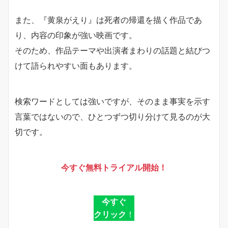
また、『黄泉がえり』は死者の帰還を描く作品であ
り、内容の印象が強い映画です。
そのため、作品テーマや出演者まわりの話題と結びつ
けて語られやすい面もあります。
検索ワードとしては強いですが、そのまま事実を示す
言葉ではないので、ひとつずつ切り分けて見るのが大
切です。
今すぐ無料トライアル開始！
今すぐ
クリック
！