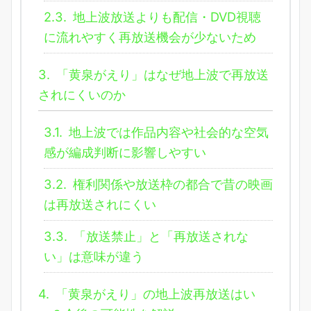
2.3.
地上波放送よりも配信・DVD視聴
に流れやすく再放送機会が少ないため
3.
「黄泉がえり」はなぜ地上波で再放送
されにくいのか
3.1.
地上波では作品内容や社会的な空気
感が編成判断に影響しやすい
3.2.
権利関係や放送枠の都合で昔の映画
は再放送されにくい
3.3.
「放送禁止」と「再放送されな
い」は意味が違う
4.
「黄泉がえり」の地上波再放送はい