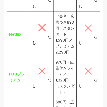
な
な
し
し
（参考）広
告つき890
円／スタン
Netflix
ダード
な
な
1,590円／
し
し
プレミアム
2,290円
976円（広
告付きライ
FODプレ
ト）／
な
な
ミアム
1,320円
し
し
（スタンダ
ード）
680円（広