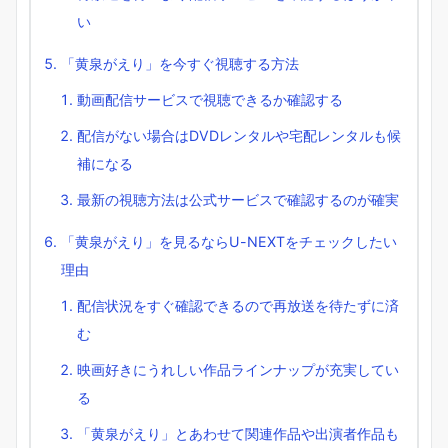
い
「黄泉がえり」を今すぐ視聴する方法
動画配信サービスで視聴できるか確認する
配信がない場合はDVDレンタルや宅配レンタルも候
補になる
最新の視聴方法は公式サービスで確認するのが確実
「黄泉がえり」を見るならU-NEXTをチェックしたい
理由
配信状況をすぐ確認できるので再放送を待たずに済
む
映画好きにうれしい作品ラインナップが充実してい
る
「黄泉がえり」とあわせて関連作品や出演者作品も