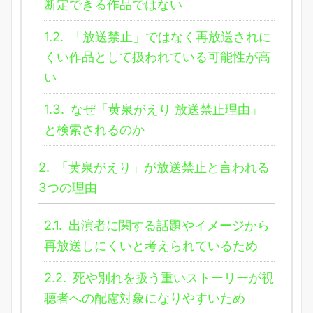
断定できる作品ではない
1.2.
「放送禁止」ではなく再放送されに
くい作品として扱われている可能性が高
い
1.3.
なぜ「黄泉がえり 放送禁止理由」
と検索されるのか
2.
「黄泉がえり」が放送禁止と言われる
3つの理由
2.1.
出演者に関する話題やイメージから
再放送しにくいと考えられているため
2.2.
死や別れを扱う重いストーリーが視
聴者への配慮対象になりやすいため