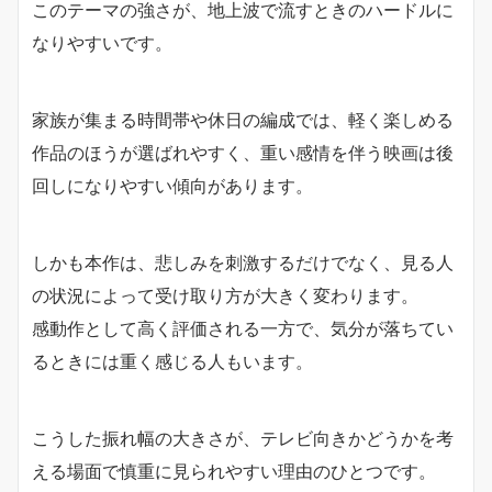
このテーマの強さが、地上波で流すときのハードルに
なりやすいです。
家族が集まる時間帯や休日の編成では、軽く楽しめる
作品のほうが選ばれやすく、重い感情を伴う映画は後
回しになりやすい傾向があります。
しかも本作は、悲しみを刺激するだけでなく、見る人
の状況によって受け取り方が大きく変わります。
感動作として高く評価される一方で、気分が落ちてい
るときには重く感じる人もいます。
こうした振れ幅の大きさが、テレビ向きかどうかを考
える場面で慎重に見られやすい理由のひとつです。