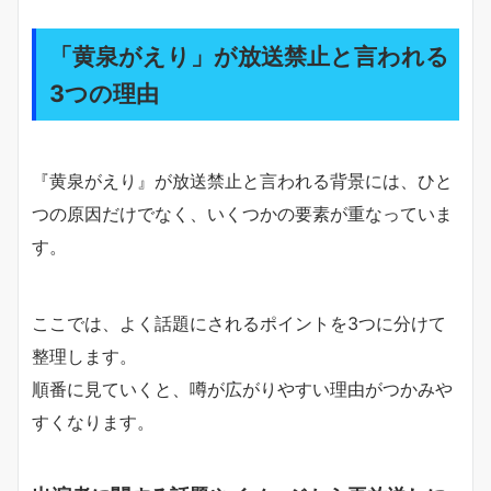
「黄泉がえり」が放送禁止と言われる
3つの理由
『黄泉がえり』が放送禁止と言われる背景には、ひと
つの原因だけでなく、いくつかの要素が重なっていま
す。
ここでは、よく話題にされるポイントを3つに分けて
整理します。
順番に見ていくと、噂が広がりやすい理由がつかみや
すくなります。