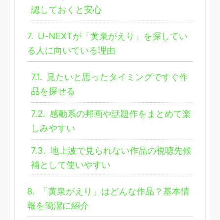
認しておくと安心
7.
U-NEXTが「黄泉がえり」を探してい
る人に向いている理由
7.1.
見たいと思ったタイミングですぐ作
品を探せる
7.2.
感動系の邦画や話題作をまとめて楽
しみやすい
7.3.
地上波で見られない作品の視聴先候
補として使いやすい
8.
「黄泉がえり」はどんな作品？基本情
報を簡潔に紹介