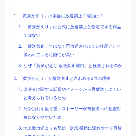
「黄泉がえり」は本当に放送禁止？理由は？
「黄泉がえり」は公式に放送禁止と断定できる作品
ではない
「放送禁止」ではなく再放送されにくい作品として
扱われている可能性が高い
なぜ「黄泉がえり 放送禁止理由」と検索されるのか
「黄泉がえり」が放送禁止と言われる3つの理由
出演者に関する話題やイメージから再放送しにくい
と考えられているため
死や別れを扱う重いストーリーが視聴者への配慮対
象になりやすいため
地上波放送よりも配信・DVD視聴に流れやすく再放