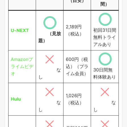
（目安）
間）
2,189円
初回31日間
U-NEXT
（見放
（税込）
無料トライ
題）
アルあり
Amazonプ
600円（税
ライムビデ
込）（プラ
な
30日間無
オ
イム会員）
し
料体験あり
1,026円
Hulu
な
な
（税込）
し
し