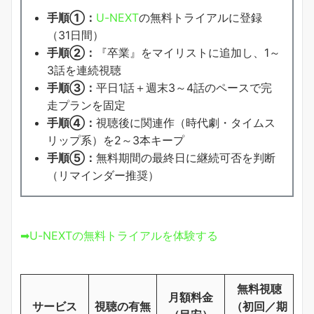
手順①：
U-NEXT
の無料トライアルに登録
（31日間）
手順②：
『卒業』をマイリストに追加し、1～
3話を連続視聴
手順③：
平日1話＋週末3～4話のペースで完
走プランを固定
手順④：
視聴後に関連作（時代劇・タイムス
リップ系）を2～3本キープ
手順⑤：
無料期間の最終日に継続可否を判断
（リマインダー推奨）
➡U-NEXTの無料トライアルを体験する
無料視聴
月額料金
サービス
視聴の有無
（初回／期