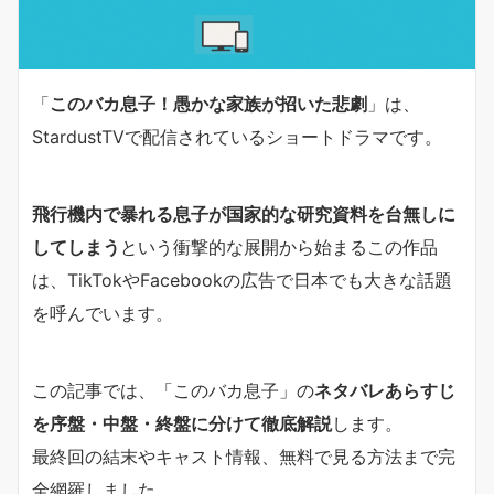
「
このバカ息子！愚かな家族が招いた悲劇
」は、
StardustTVで配信されているショートドラマです。
飛行機内で暴れる息子が国家的な研究資料を台無しに
してしまう
という衝撃的な展開から始まるこの作品
は、TikTokやFacebookの広告で日本でも大きな話題
を呼んでいます。
この記事では、「このバカ息子」の
ネタバレあらすじ
を序盤・中盤・終盤に分けて徹底解説
します。
最終回の結末やキャスト情報、無料で見る方法まで完
全網羅しました。