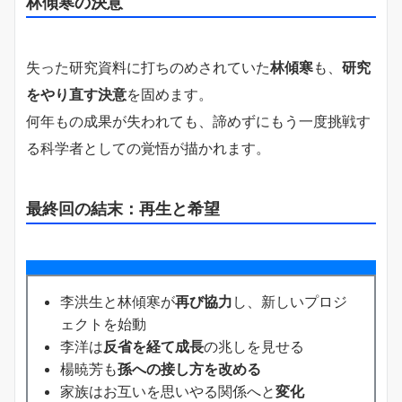
林傾寒の決意
失った研究資料に打ちのめされていた
林傾寒
も、
研究
をやり直す決意
を固めます。
何年もの成果が失われても、諦めずにもう一度挑戦す
る科学者としての覚悟が描かれます。
最終回の結末：再生と希望
李洪生と林傾寒が
再び協力
し、新しいプロジ
ェクトを始動
李洋は
反省を経て成長
の兆しを見せる
楊暁芳も
孫への接し方を改める
家族はお互いを思いやる関係へと
変化