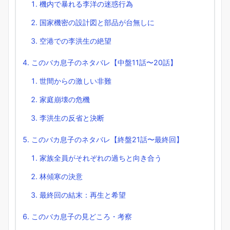
機内で暴れる李洋の迷惑行為
国家機密の設計図と部品が台無しに
空港での李洪生の絶望
このバカ息子のネタバレ【中盤11話〜20話】
世間からの激しい非難
家庭崩壊の危機
李洪生の反省と決断
このバカ息子のネタバレ【終盤21話〜最終回】
家族全員がそれぞれの過ちと向き合う
林傾寒の決意
最終回の結末：再生と希望
このバカ息子の見どころ・考察