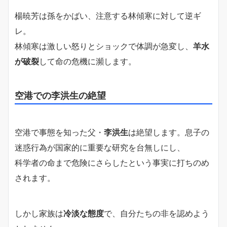
楊暁芳は孫をかばい、注意する林傾寒に対して逆ギ
レ。
林傾寒は激しい怒りとショックで体調が急変し、
羊水
が破裂
して命の危機に瀕します。
空港での李洪生の絶望
空港で事態を知った父・
李洪生
は絶望します。息子の
迷惑行為が国家的に重要な研究を台無しにし、
科学者の命まで危険にさらしたという事実に打ちのめ
されます。
しかし家族は
冷淡な態度
で、自分たちの非を認めよう