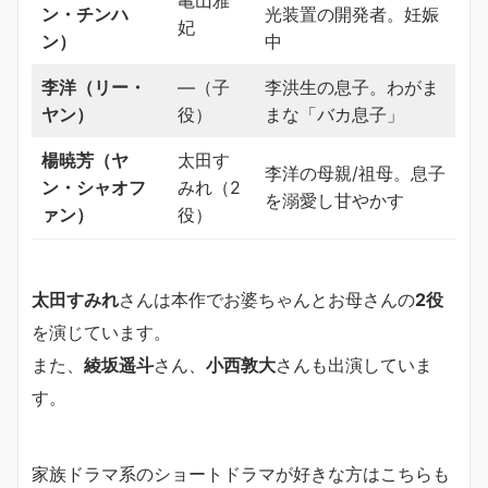
ン・チンハ
光装置の開発者。妊娠
妃
ン）
中
李洋（リー・
―（子
李洪生の息子。わがま
ヤン）
役）
まな「バカ息子」
楊暁芳（ヤ
太田す
李洋の母親/祖母。息子
ン・シャオフ
みれ（2
を溺愛し甘やかす
ァン）
役）
太田すみれ
さんは本作でお婆ちゃんとお母さんの
2役
を演じています。
また、
綾坂遥斗
さん、
小西敦大
さんも出演していま
す。
家族ドラマ系のショートドラマが好きな方はこちらも