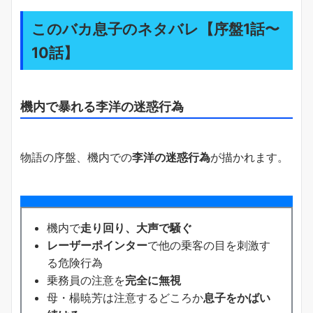
このバカ息子のネタバレ【序盤1話〜
10話】
機内で暴れる李洋の迷惑行為
物語の序盤、機内での
李洋の迷惑行為
が描かれます。
機内で
走り回り、大声で騒ぐ
レーザーポインター
で他の乗客の目を刺激す
る危険行為
乗務員の注意を
完全に無視
母・楊暁芳は注意するどころか
息子をかばい