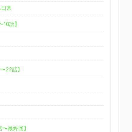
る日常
〜10話】
〜22話】
話〜最終回】