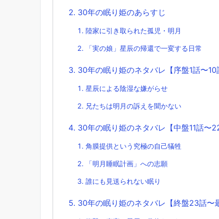
30年の眠り姫のあらすじ
陸家に引き取られた孤児・明月
「実の娘」星辰の帰還で一変する日常
30年の眠り姫のネタバレ【序盤1話〜10
星辰による陰湿な嫌がらせ
兄たちは明月の訴えを聞かない
30年の眠り姫のネタバレ【中盤11話〜2
角膜提供という究極の自己犠牲
「明月睡眠計画」への志願
誰にも見送られない眠り
30年の眠り姫のネタバレ【終盤23話〜