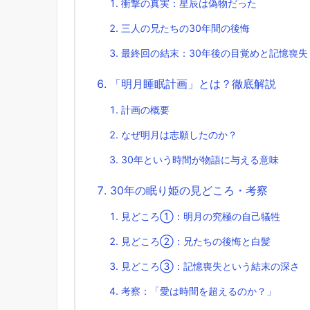
衝撃の真実：星辰は偽物だった
三人の兄たちの30年間の後悔
最終回の結末：30年後の目覚めと記憶喪失
「明月睡眠計画」とは？徹底解説
計画の概要
なぜ明月は志願したのか？
30年という時間が物語に与える意味
30年の眠り姫の見どころ・考察
見どころ①：明月の究極の自己犠牲
見どころ②：兄たちの後悔と白髪
見どころ③：記憶喪失という結末の深さ
考察：「愛は時間を超えるのか？」