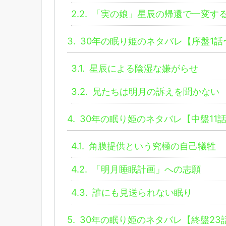
2.2.
「実の娘」星辰の帰還で一変す
3.
30年の眠り姫のネタバレ【序盤1話
3.1.
星辰による陰湿な嫌がらせ
3.2.
兄たちは明月の訴えを聞かない
4.
30年の眠り姫のネタバレ【中盤11話
4.1.
角膜提供という究極の自己犠牲
4.2.
「明月睡眠計画」への志願
4.3.
誰にも見送られない眠り
5.
30年の眠り姫のネタバレ【終盤23