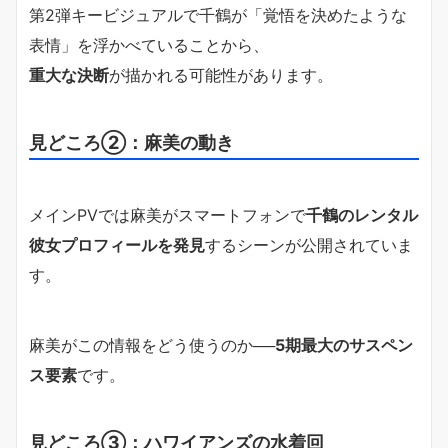
第2弾キービジュアルで千鶴が「覚悟を決めたような
表情」を浮かべていることから、
重大な決断
が描かれる可能性があります。
見どころ②：麻美の動き
メインPVでは麻美がスマートフォンで
千鶴のレンタル
彼女プロフィールを発見
するシーンが公開されていま
す。
麻美がこの情報をどう使うのか──
5期最大のサスペン
ス要素
です。
見どころ③：ハワイアンズの水着回