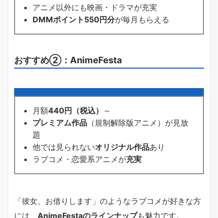
アニメ以外にも映画・ドラマが充実
DMMポイント550円分
が毎月もらえる
おすすめ②：AnimeFesta
月額
440円（税込）
～
プレミアム作品
（規制解除版アニメ）が見放
題
他では見られない
オリジナル作品
あり
ラブコメ・恋愛系アニメが
充実
「彼女、お借りします」のようなラブコメが好きな方
には、
AnimeFestaのラインナップ
も魅力です。