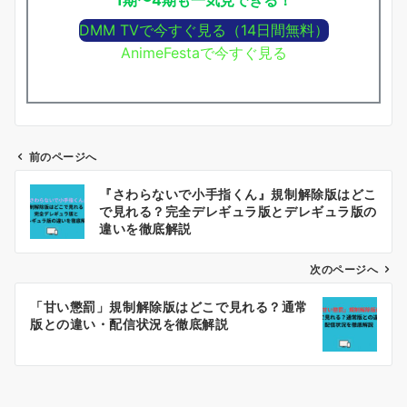
DMM TVで今すぐ見る（14日間無料）
AnimeFestaで今すぐ見る
前のページへ
投
『さわらないで小手指くん』規制解除版はどこ
稿
で見れる？完全デレギュラ版とデレギュラ版の
ナ
違いを徹底解説
ビ
ゲ
次のページへ
ー
「甘い懲罰」規制解除版はどこで見れる？通常
シ
版との違い・配信状況を徹底解説
ョ
ン