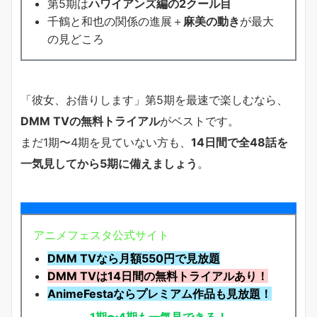
第5期は
ハワイアンズ編の2クール目
千鶴と和也の関係の進展＋
麻美の動き
が最大
の見どころ
「彼女、お借りします」第5期を最速で楽しむなら、
DMM TVの無料トライアル
がベストです。
まだ1期〜4期を見ていない方も、
14日間で全48話を
一気見してから5期に備えましょう
。
アニメフェスタ公式サイト
DMM TVなら月額550円で見放題
DMM TVは14日間の無料トライアルあり！
AnimeFestaならプレミアム作品も見放題！
1期〜4期も一気見できる！