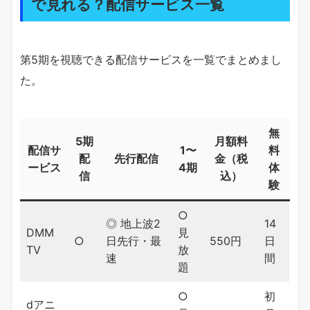
で見れる？配信サービス一覧
第5期を視聴できる配信サービスを一覧でまとめまし
た。
無
5期
月額料
配信サ
1〜
料
配
先行配信
金（税
ービス
4期
体
信
込）
験
○
◎ 地上波2
14
DMM
見
○
日先行・最
550円
日
TV
放
速
間
題
○
初
dアニ