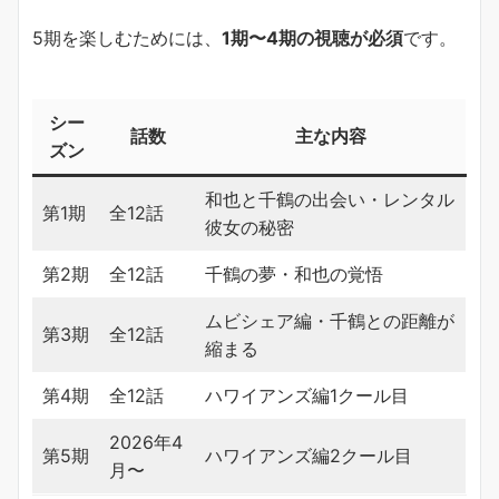
5期を楽しむためには、
1期〜4期の視聴が必須
です。
シー
話数
主な内容
ズン
和也と千鶴の出会い・レンタル
第1期
全12話
彼女の秘密
第2期
全12話
千鶴の夢・和也の覚悟
ムビシェア編・千鶴との距離が
第3期
全12話
縮まる
第4期
全12話
ハワイアンズ編1クール目
2026年4
第5期
ハワイアンズ編2クール目
月〜