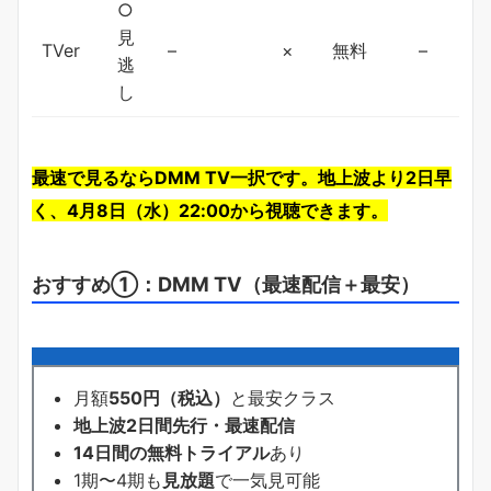
○
見
TVer
–
×
無料
–
逃
し
最速で見るならDMM TV一択です。地上波より2日早
く、4月8日（水）22:00から視聴できます。
おすすめ①：DMM TV（最速配信＋最安）
月額
550円（税込）
と最安クラス
地上波2日間先行・最速配信
14日間の無料トライアル
あり
1期〜4期も
見放題
で一気見可能