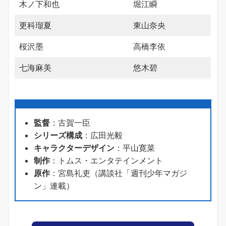
木ノ下和也
堀江瞬
更科瑠夏
東山奈央
桜沢墨
高橋李依
七海麻美
悠木碧
監督
：古賀一臣
シリーズ構成
：広田光毅
キャラクターデザイン
：平山寛菜
制作
：トムス・エンタテインメント
原作
：宮島礼吏（講談社「週刊少年マガジ
ン」連載）