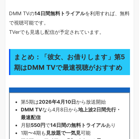
DMM TVの
14日間無料トライアル
を利用すれば、無料
で視聴可能です。
TVerでも見逃し配信が予定されています。
まとめ：「彼女、お借りします」第5
期はDMM TVで最速視聴がおすすめ
第5期は
2026年4月10日
から放送開始
DMM TV
なら4月8日から
地上波2日間先行・
最速配信
月額
550円
で
14日間の無料トライアル
あり
1期〜4期も
見放題で一気見
可能