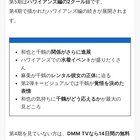
第5期は
ハワイアンズ編の2クール目
です。
第4期で描かれたハワイアンズ編の続きが展開されま
す。
和也と千鶴の
関係がさらに進展
ハワイアンズでの
水着イベント
が盛りだくさ
ん
麻美が千鶴の
レンタル彼女の正体
に迫る
第2弾キービジュアルでは千鶴が
覚悟を決めた
表情
和也の気持ちに
千鶴がどう応えるか
が最大の
見どころ
第4期を見ていない方は、
DMM TVなら14日間の無料