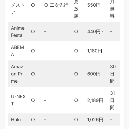
見
月
メスト
○
○ 二次先行
550円
放
無
ア
題
料
Anime
○
–
○
440円～
–
Festa
ABEM
○
–
○
1,180円
–
A
Amaz
30
on Pri
○
–
○
600円
日
me
間
31
U-NEX
○
–
○
2,189円
日
T
間
Hulu
○
–
○
1,026円
–