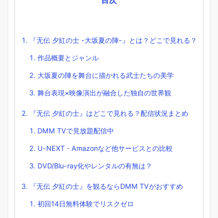
目次
『无伝 夕紅の士 -大坂夏の陣-』とは？どこで見れる？
作品概要とジャンル
大坂夏の陣を舞台に描かれる武士たちの美学
舞台表現×映像演出が融合した独自の世界観
『无伝 夕紅の士』はどこで見れる？配信状況まとめ
DMM TVで見放題配信中
U-NEXT・Amazonなど他サービスとの比較
DVD/Blu-ray化やレンタルの有無は？
『无伝 夕紅の士』を観るならDMM TVがおすすめ
初回14日無料体験でリスクゼロ