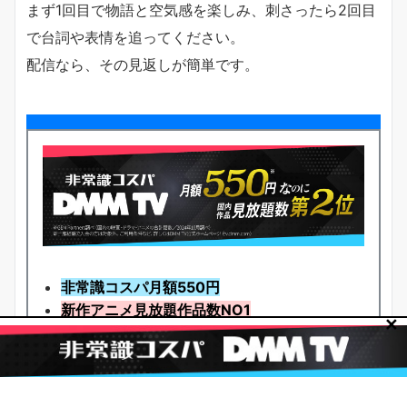
まず1回目で物語と空気感を楽しみ、刺さったら2回目
で台詞や表情を追ってください。
配信なら、その見返しが簡単です。
非常識コスパ月額550円
新作アニメ見放題
作品
数NO1
✕
14日間の無料体験実施中
無料体験を開始！
DMM TVを今すぐチェックする