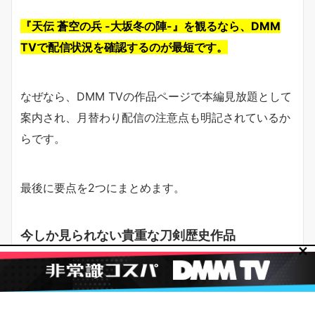
『天伝 蒼空の兵 -大坂冬の陣-』を観るなら、DMM
TVで配信状況を確認するのが最短です。
なぜなら、DMM TVの作品ページで本編見放題として
案内され、月替わり配信の注意点も明記されているか
らです。
最後に要点を2つにまとめます。
今しか見られない貴重な刀剣歴史作品
✕
本作は“歴史の緊張感”と“舞台の熱量”を同時に味わえ
る貴重な作品です。