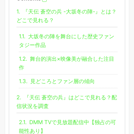
1.
『天伝 蒼空の兵 -大坂冬の陣-』とは？
どこで見れる？
1.1.
大坂冬の陣を舞台にした歴史ファン
タジー作品
1.2.
舞台的演出×映像美が融合した注目
作
1.3.
見どころとファン層の傾向
2.
『天伝 蒼空の兵』はどこで見れる？配
信状況を調査
2.1.
DMM TVで見放題配信中【独占の可
能性あり】