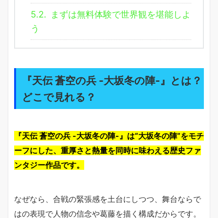
5.2.
まずは無料体験で世界観を堪能しよ
う
『天伝 蒼空の兵 -大坂冬の陣-』とは？
どこで見れる？
『天伝 蒼空の兵 -大坂冬の陣-』は“大坂冬の陣”をモチ
ーフにした、重厚さと熱量を同時に味わえる歴史ファ
ンタジー作品です。
なぜなら、合戦の緊張感を土台にしつつ、舞台ならで
はの表現で人物の信念や葛藤を描く構成だからです。