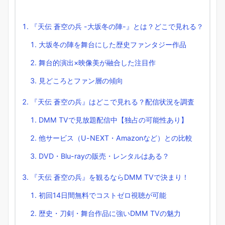
『天伝 蒼空の兵 -大坂冬の陣-』とは？どこで見れる？
大坂冬の陣を舞台にした歴史ファンタジー作品
舞台的演出×映像美が融合した注目作
見どころとファン層の傾向
『天伝 蒼空の兵』はどこで見れる？配信状況を調査
DMM TVで見放題配信中【独占の可能性あり】
他サービス（U-NEXT・Amazonなど）との比較
DVD・Blu-rayの販売・レンタルはある？
『天伝 蒼空の兵』を観るならDMM TVで決まり！
初回14日間無料でコストゼロ視聴が可能
歴史・刀剣・舞台作品に強いDMM TVの魅力