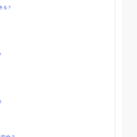
きる？
？
性
さ
は安全？