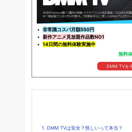
非常識コスパ月額550円
新作アニメ見放題
作品
数NO1
14日間の無料体験実施中
無料
DMM TV
DMM TVは安全？怪しいって本当？