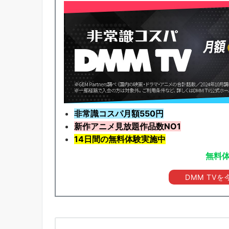
非常識コスパ月額550円
新作アニメ見放題
作品
数NO1
14日間の無料体験実施中
無料
DMM TV