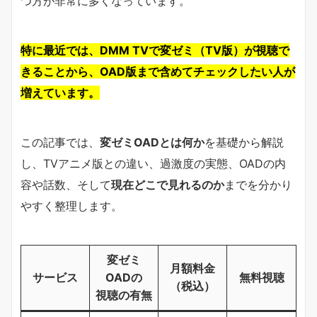
つ方が非常に多くなっています。
特に最近では、DMM TVで変ゼミ（TV版）が視聴で
きることから、OAD版まで含めてチェックしたい人が
増えています。
この記事では、
変ゼミOADとは何か
を基礎から解説
し、TVアニメ版との違い、過激度の実態、OADの内
容や話数、そして
現在どこで見れるのか
までを分かり
やすく整理します。
変ゼミ
月額料金
サービス
OADの
無料視聴
（税込）
視聴の有無