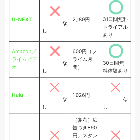
31日間無料
U-NEXT
2,189円
な
トライアル
し
あり
Amazonプ
600円（プ
ライムビデ
ライム月
な
30日間無
オ
間）
し
料体験あり
Hulu
1,026円
な
な
し
し
（参考）広
告つき890
円／スタン