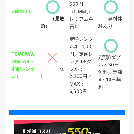
550円
DMM TV
（DMMプ
（見放
無料体
レミアム会
題）
験あり
員）
定額レンタ
ル4：1,100
TSUTAYA
円／定額レ
定額8ダブ
DISCAS（
ンタル8ダ
ル：30日
な
宅配レンタ
ブル：
無料／定額
し
ル）
2,200円／
4：14日無
MAX：
料
6,600円