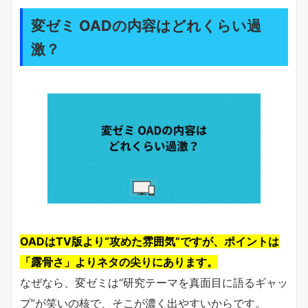
変ゼミ OADの内容はどれくらい過
激？
OADはTV版より“攻めた雰囲気”ですが、ポイントは
「露骨さ」よりネタの尖りにあります。
なぜなら、変ゼミは“研究テーマを真面目に語るギャッ
プ”が笑いの核で、そこが濃く出やすいからです。