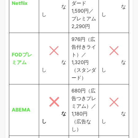
Netflix
ダード
な
な
1,590円／
し
し
プレミアム
2,290円
976円（広
告付きライ
FODプレ
ト）／
な
な
ミアム
1,320円
し
し
（スタンダ
ード）
680円（広
告つきプレ
ミアム）／
ABEMA
な
な
1,180円
し
し
（広告な
し）