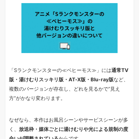
「Sランクモンスターの≪ベヒーモス≫」には
通常TV
版・湯けむりスッキリ版・AT-X版・Blu-ray版
など、
複数のバージョンが存在し、どれを見るかで“見え
方”がかなり変わります。
なぜなら、本作はお風呂シーンやサービスシーンが多
く、
放送枠・媒体ごとに湯けむりや光による規制の度
合いが調整されている
からです。