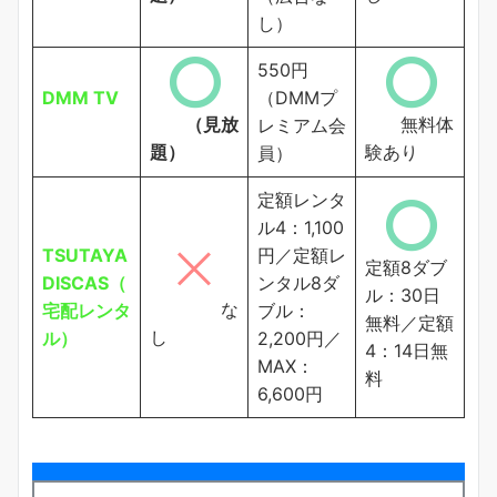
し）
550円
DMM TV
（DMMプ
（見放
無料体
レミアム会
題）
験あり
員）
定額レンタ
ル4：1,100
TSUTAYA
円／定額レ
定額8ダブ
DISCAS（
ンタル8ダ
ル：30日
な
宅配レンタ
ブル：
無料／定額
し
ル）
2,200円／
4：14日無
MAX：
料
6,600円