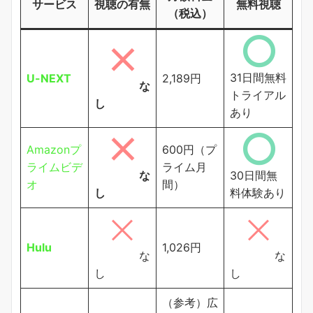
サービス
視聴の有無
無料視聴
（税込）
31日間無料
U-NEXT
2,189円
な
トライアル
し
あり
Amazonプ
600円（プ
ライムビデ
ライム月
な
30日間無
オ
間）
し
料体験あり
Hulu
1,026円
な
な
し
し
（参考）広