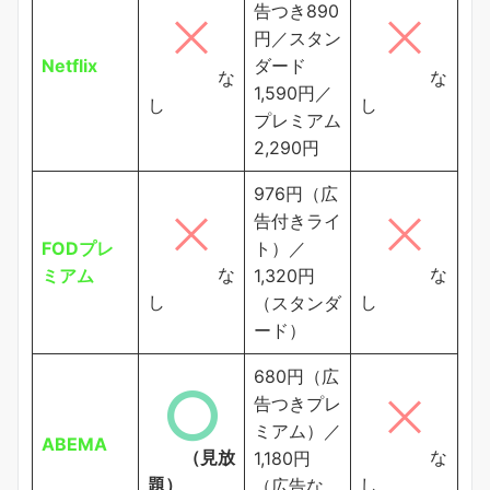
告つき890
円／スタン
Netflix
ダード
な
な
1,590円／
し
し
プレミアム
2,290円
976円（広
告付きライ
FODプレ
ト）／
な
な
ミアム
1,320円
し
し
（スタンダ
ード）
680円（広
告つきプレ
ミアム）／
ABEMA
（見放
な
1,180円
題）
し
（広告な