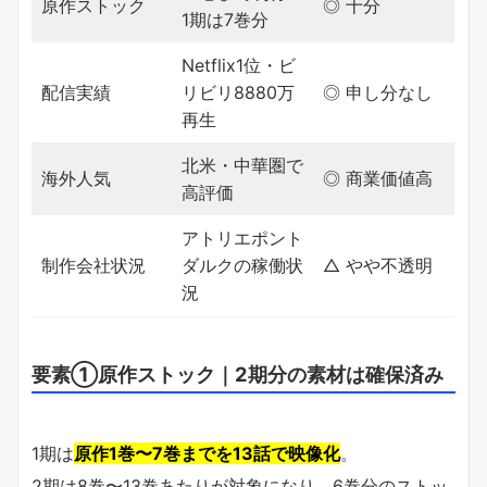
原作ストック
◎ 十分
1期は7巻分
Netflix1位・ビ
配信実績
リビリ8880万
◎ 申し分なし
再生
北米・中華圏で
海外人気
◎ 商業価値高
高評価
アトリエポント
制作会社状況
ダルクの稼働状
△ やや不透明
況
要素①原作ストック｜2期分の素材は確保済み
1期は
原作1巻〜7巻までを13話で映像化
。
2期は8巻〜13巻あたりが対象になり、6巻分のストッ