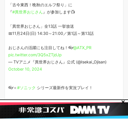
「古今東西！晩秋のエルフ祭り」に
『
#異世界おじさん
』が参加します📺
「異世界おじさん」全13話 一挙放送
📅11月24日(日) 14:30～21:00／第1話～第13話
おじさんの活躍にも注目してね！👓
@ATX_PR
pic.twitter.com/3Q5xZTjdJp
— TVアニメ『異世界おじさん』公式 (@Isekai_Ojisan)
October 10, 2024
👓＜
#ソニック
シリーズ最新作を実況プレイ！
✕
『
#ソニックシャドウG
』を
チャンネル「
#異世界おじさん
」でプレイ🎮
✨
https://t.co/9cM6wCRrp7
今回はメイベルさんがゲストに登場！❄