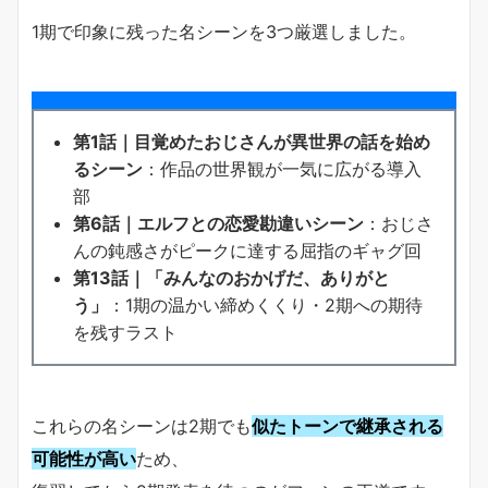
1期で印象に残った名シーンを3つ厳選しました。
第1話｜目覚めたおじさんが異世界の話を始め
るシーン
：作品の世界観が一気に広がる導入
部
第6話｜エルフとの恋愛勘違いシーン
：おじさ
んの鈍感さがピークに達する屈指のギャグ回
第13話｜「みんなのおかげだ、ありがと
う」
：1期の温かい締めくくり・2期への期待
を残すラスト
これらの名シーンは2期でも
似たトーンで継承される
可能性が高い
ため、