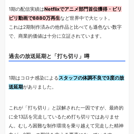
1期の配信実績は
Netflixでアニメ部門首位獲得・ビリ
ビリ動画で8880万再生
など世界中で大ヒット。
これは2期制作済みの他作品と比べても遜色ない数字
で、商業的価値は十分に立証されています。
過去の放送延期と「打ち切り」噂
1期はコロナ感染による
スタッフの体調不良で3度の放
送延期
がありました。
これが「打ち切り」と誤解された一因ですが、最終的
に全13話を完走しているため打ち切りではありませ
ん。むしろ困難な制作環境を乗り越えて完走した精神