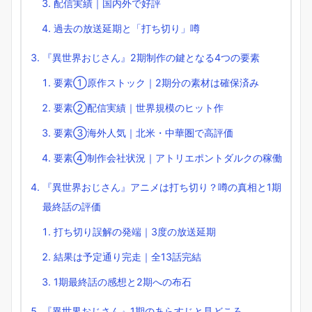
配信実績｜国内外で好評
過去の放送延期と「打ち切り」噂
『異世界おじさん』2期制作の鍵となる4つの要素
要素①原作ストック｜2期分の素材は確保済み
要素②配信実績｜世界規模のヒット作
要素③海外人気｜北米・中華圏で高評価
要素④制作会社状況｜アトリエポントダルクの稼働
『異世界おじさん』アニメは打ち切り？噂の真相と1期
最終話の評価
打ち切り誤解の発端｜3度の放送延期
結果は予定通り完走｜全13話完結
1期最終話の感想と2期への布石
『異世界おじさん』1期のあらすじと見どころ