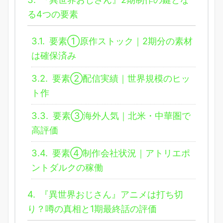
る4つの要素
3.1.
要素①原作ストック｜2期分の素材
は確保済み
3.2.
要素②配信実績｜世界規模のヒッ
ト作
3.3.
要素③海外人気｜北米・中華圏で
高評価
3.4.
要素④制作会社状況｜アトリエポ
ントダルクの稼働
4.
『異世界おじさん』アニメは打ち切
り？噂の真相と1期最終話の評価