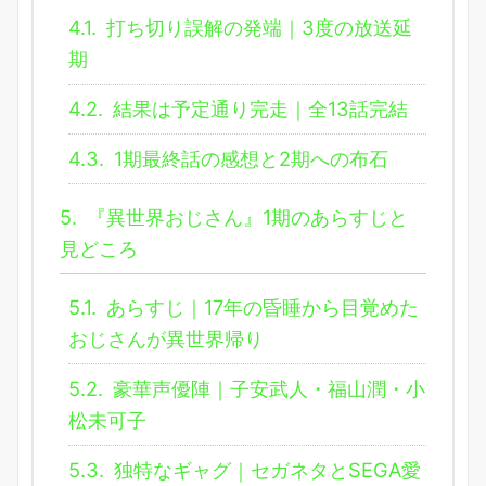
4.1.
打ち切り誤解の発端｜3度の放送延
期
4.2.
結果は予定通り完走｜全13話完結
4.3.
1期最終話の感想と2期への布石
5.
『異世界おじさん』1期のあらすじと
見どころ
5.1.
あらすじ｜17年の昏睡から目覚めた
おじさんが異世界帰り
5.2.
豪華声優陣｜子安武人・福山潤・小
松未可子
5.3.
独特なギャグ｜セガネタとSEGA愛