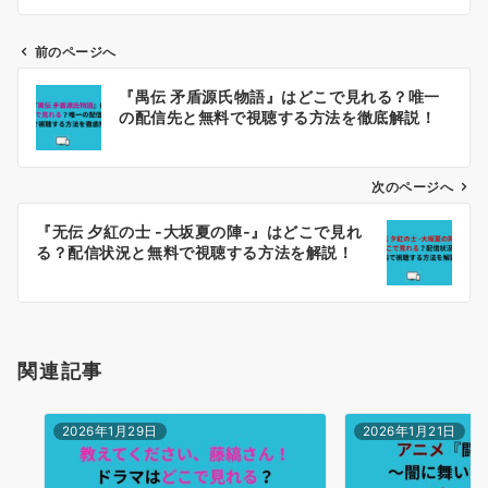
前のページへ
投
『禺伝 矛盾源氏物語』はどこで見れる？唯一
稿
の配信先と無料で視聴する方法を徹底解説！
ナ
ビ
ゲ
次のページへ
ー
『无伝 夕紅の士 -大坂夏の陣-』はどこで見れ
シ
る？配信状況と無料で視聴する方法を解説！
ョ
ン
関連記事
2026年1月29日
2026年1月21日