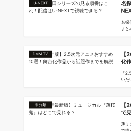
名
U-NEXT
NE
名探
まと
【2
DMM.TV
化
「2
いた
【
未分類
で
薄ミ
で描