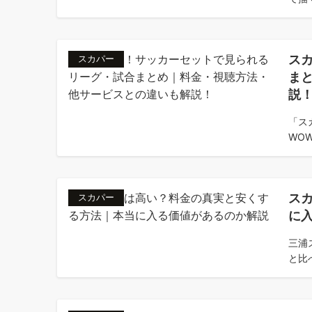
ス
スカパー
ま
説
「ス
WOW
ス
スカパー
に
三浦
と比べ