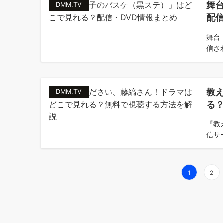
舞
DMM.TV
配信
舞台
信さ
教
DMM.TV
る
『教
信サ
投
1
2
稿
の
ペ
ー