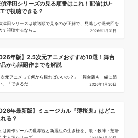
探偵津田シリーズの見る順番はこれ！配信はU-
XTで視聴できる？
偵津田シリーズは放送順で見るのが正解で、見逃しや過去回を
めて視聴するなら...
2026年1月31日
026年版】2.5次元アニメおすすめ10選！舞台
作品から話題作までを解説
.5次元アニメって何から観ればいいの？」「舞台版も一緒に追
い」「できるだ...
2026年1月30日
2026年最新版】ミュージカル『薄桜鬼』はどこ
見れる？
ュは原作ゲームの世界観と新選組の生き様を、歌・殺陣・芝居
く大人気シリーズ...