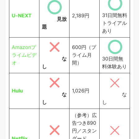
31日間無料
U-NEXT
2,189円
見放
トライアル
題
あり
Amazonプ
600円（プ
ライムビデ
ライム月
な
30日間無
オ
間）
し
料体験あり
Hulu
1,026円
な
な
し
し
（参考）広
告つき890
円／スタン
Netflix
ダード