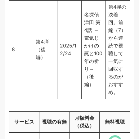
第4弾の
名探偵
決着
津田 第
回。前
4話 ～
編（7）
電気じ
から連
第4弾
2025/1
かけの
続で視
8
（後
2/24
罠と100
聴して
編）
年の祈
一気に
り～
回収す
（後
るのが
編）
おすす
め。
月額料金
サービス
視聴の有無
無料視聴
（税込）