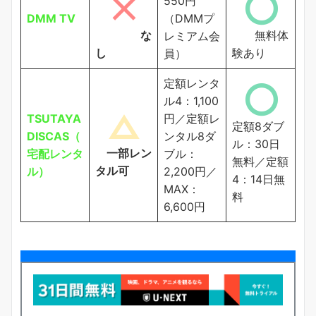
550円
DMM TV
（DMMプ
な
無料体
レミアム会
し
験あり
員）
定額レンタ
ル4：1,100
TSUTAYA
円／定額レ
定額8ダブ
DISCAS（
ンタル8ダ
ル：30日
一部レン
宅配レンタ
ブル：
無料／定額
タル可
ル）
2,200円／
4：14日無
MAX：
料
6,600円