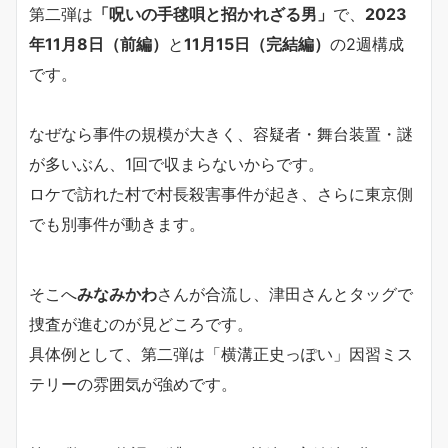
第二弾は
「呪いの手毬唄と招かれざる男」
で、
2023
年11月8日（前編）
と
11月15日（完結編）
の2週構成
です。
なぜなら事件の規模が大きく、容疑者・舞台装置・謎
が多いぶん、1回で収まらないからです。
ロケで訪れた村で村長殺害事件が起き、さらに東京側
でも別事件が動きます。
そこへ
みなみかわ
さんが合流し、津田さんとタッグで
捜査が進むのが見どころです。
具体例として、第二弾は「横溝正史っぽい」因習ミス
テリーの雰囲気が強めです。