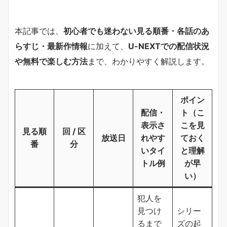
本記事では、
初心者でも迷わない見る順番・各話のあ
らすじ・最新作情報
に加えて、
U-NEXTでの配信状況
や無料で楽しむ方法
まで、わかりやすく解説します。
ポイン
配信・
ト（こ
表示さ
こを見
見る順
回 / 区
放送日
れやす
ておく
番
分
いタイ
と理解
トル例
が早
い）
犯人を
見つけ
シリー
るまで
ズの起