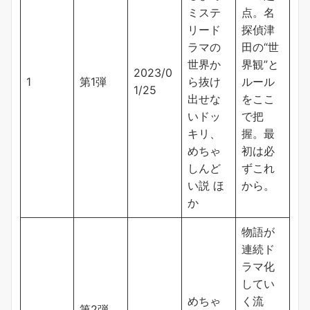
ミステ
点。名
リード
探偵津
ラマの
田の“世
世界か
界観”と
2023/0
1
第1弾
ら抜け
ルール
1/25
出せな
をここ
いドッ
で把
キリ、
握。最
めちゃ
初は必
しんど
ずこれ
い説 ほ
から。
か
物語が
連続ド
ラマ化
してい
めちゃ
く流
第2弾