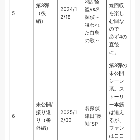
3話 怪
第3弾
線回収
2024/1
盗vs名
5
（後
を楽し
2/18
探偵～
編）
む回な
狙われ
ので、
た白鳥
必ず4の
の歌～
直後
に。
第3弾の
未公開
シーン
系。ス
トーリ
未公開/
ー本筋
名探偵
振り返
2025/1
は追え
6
津田“長
り（番
2/03
るが、
袖”SP
外編）
ファン
はここ