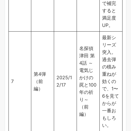
で補完
すると
満足度
UP。
最新シ
リーズ
名探偵
突入。
津田 第
過去弾
4話 ～
の積み
電気じ
第4弾
重ねが
2025/1
かけの
7
（前
効くの
2/17
罠と100
編）
で、1〜
年の祈
6を見て
り～
からが
（前
一番お
編）
もしろ
い。