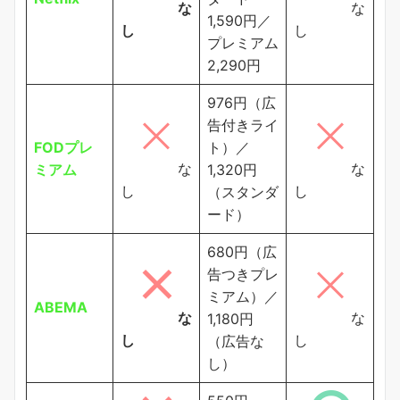
な
な
1,590円／
し
し
プレミアム
2,290円
976円（広
告付きライ
FODプレ
ト）／
な
な
ミアム
1,320円
し
し
（スタンダ
ード）
680円（広
告つきプレ
ミアム）／
ABEMA
な
な
1,180円
し
し
（広告な
し）