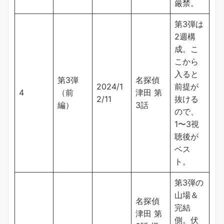
厳禁。
第3弾は
2週構
成。こ
こから
入ると
第3弾
名探偵
2024/1
前提が
4
（前
津田 第
2/11
抜ける
編）
3話
ので、
1〜3視
聴後が
ベス
ト。
第3弾の
山場＆
名探偵
完結
津田 第
側。伏