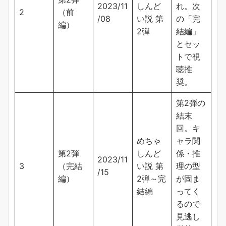
2023/11
しんど
れ。次
2
（前
/08
い説 第
の「完
編）
2弾
結編」
とセッ
トで視
聴推
奨。
第2弾の
結末
回。キ
めちゃ
ャラ関
第2弾
しんど
係・推
2023/11
3
（完結
い説 第
理の型
/15
編）
2弾～完
が固ま
結編
ってく
るので
見逃し