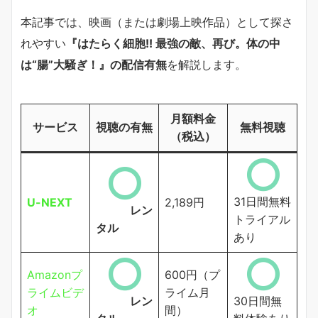
本記事では、映画（または劇場上映作品）として探さ
れやすい
『はたらく細胞!! 最強の敵、再び。体の中
は“腸”大騒ぎ！』の配信有無
を解説します。
月額料金
サービス
視聴の有無
無料視聴
（税込）
31日間無料
U-NEXT
2,189円
レン
トライアル
タル
あり
Amazonプ
600円（プ
ライムビデ
ライム月
レン
30日間無
オ
間）