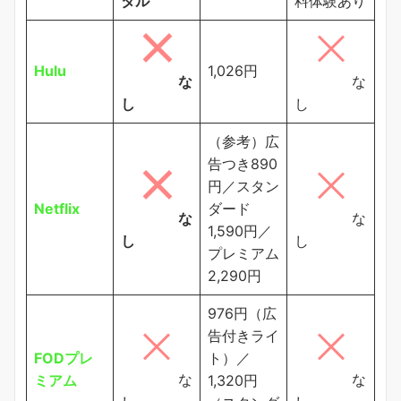
タル
料体験あり
Hulu
1,026円
な
な
し
し
（参考）広
告つき890
円／スタン
Netflix
ダード
な
な
1,590円／
し
し
プレミアム
2,290円
976円（広
告付きライ
FODプレ
ト）／
な
な
ミアム
1,320円