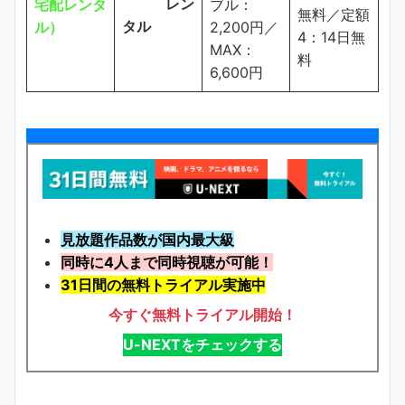
レン
宅配レンタ
ブル：
無料／定額
タル
ル）
2,200円／
4：14日無
MAX：
料
6,600円
見放題作品数が国内最大級
同時に4人まで同時視聴が可能！
31日間の無料トライアル実施中
今すぐ無料トライアル開始！
U-NEXTをチェックする