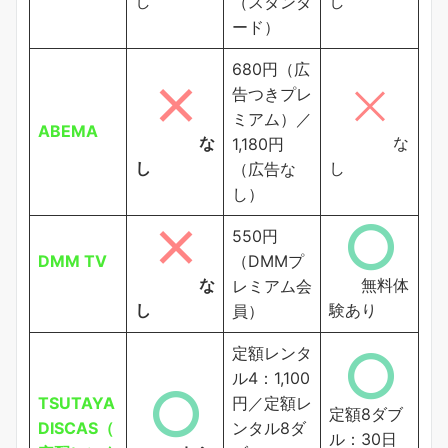
し
し
（スタンダ
ード）
680円（広
告つきプレ
ミアム）／
ABEMA
な
な
1,180円
し
し
（広告な
し）
550円
DMM TV
（DMMプ
な
無料体
レミアム会
し
験あり
員）
定額レンタ
ル4：1,100
TSUTAYA
円／定額レ
定額8ダブ
DISCAS（
ンタル8ダ
ル：30日