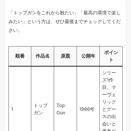
「トップガンをこれから観たい」「最高の環境で楽し
みたい」という方は、ぜひ最後までチェックしてくだ
さい。
ポイン
順番
作品名
原題
公開年
ト
シリー
ズ1作
目。マ
ーヴェ
リック
トップ
Top
1
1986年
とグー
ガン
Gun
スの出
会いと
青春が