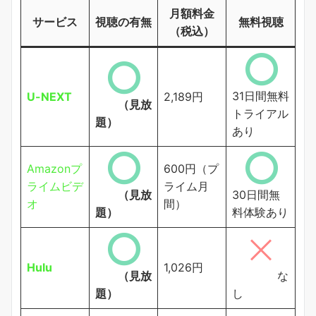
月額料金
サービス
視聴の有無
無料視聴
（税込）
31日間無料
U-NEXT
2,189円
（見放
トライアル
題）
あり
Amazonプ
600円（プ
ライムビデ
ライム月
（見放
30日間無
オ
間）
題）
料体験あり
Hulu
1,026円
（見放
な
題）
し