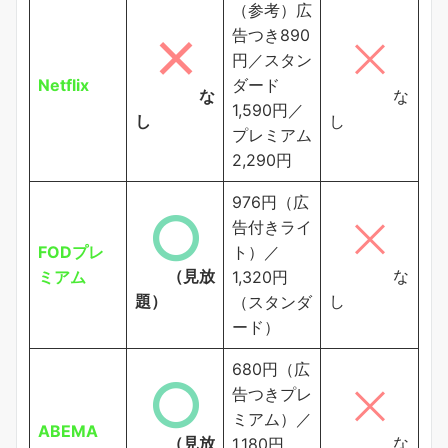
（参考）広
告つき890
円／スタン
Netflix
ダード
な
な
1,590円／
し
し
プレミアム
2,290円
976円（広
告付きライ
FODプレ
ト）／
（見放
な
ミアム
1,320円
題）
し
（スタンダ
ード）
680円（広
告つきプレ
ミアム）／
ABEMA
（見放
な
1,180円