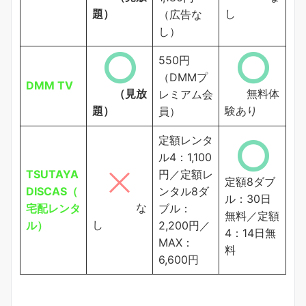
題）
し
（広告な
し）
550円
（DMMプ
DMM TV
（見放
無料体
レミアム会
題）
験あり
員）
定額レンタ
ル4：1,100
TSUTAYA
円／定額レ
定額8ダブ
DISCAS（
ンタル8ダ
ル：30日
な
宅配レンタ
ブル：
無料／定額
し
ル）
2,200円／
4：14日無
MAX：
料
6,600円