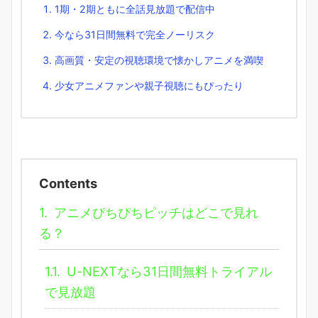
1期・2期ともに全話見放題で配信中
今なら31日間無料で完全ノーリスク
高画質・安定の視聴環境で懐かしアニメを満喫
少女アニメファンや親子視聴にもぴったり
Contents
1.
アニメぴちぴちピッチはどこで見れ
る？
1.1.
U-NEXTなら31日間無料トライアル
で見放題