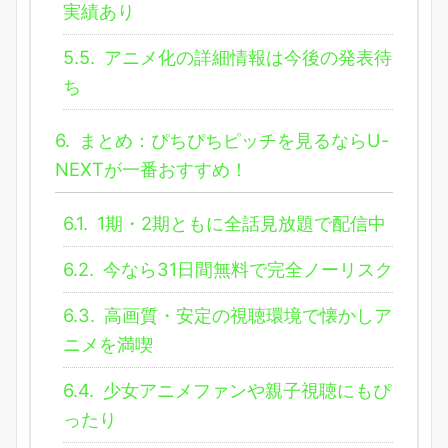
実績あり
5.5.
アニメ化の詳細情報は今後の発表待
ち
6.
まとめ：ぴちぴちピッチを見るならU-
NEXTが一番おすすめ！
6.1.
1期・2期ともに全話見放題で配信中
6.2.
今なら31日間無料で完全ノーリスク
6.3.
高画質・安定の視聴環境で懐かしア
ニメを満喫
6.4.
少女アニメファンや親子視聴にもぴ
ったり