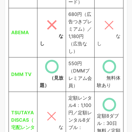
ード）
680円（広
告つきプレ
ミアム）／
ABEMA
な
な
1,180円
し
し
（広告な
し）
550円
（DMMプ
DMM TV
（見放
無料体
レミアム会
題）
験あり
員）
定額レンタ
ル4：1,100
TSUTAYA
円／定額レ
定額8ダブ
DISCAS（
ンタル8ダ
ル：30日
な
宅配レンタ
ブル：
無料／定額