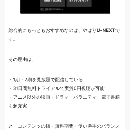
総合的にもっともおすすめなのは、やはり
U-NEXT
で
す。
その理由は、
・1期・2期を見放題で配信している
・31日間無料トライアルで実質0円視聴が可能
・アニメ以外の映画・ドラマ・バラエティ・電子書籍
も超充実
と、コンテンツの幅・無料期間・使い勝手のバランス