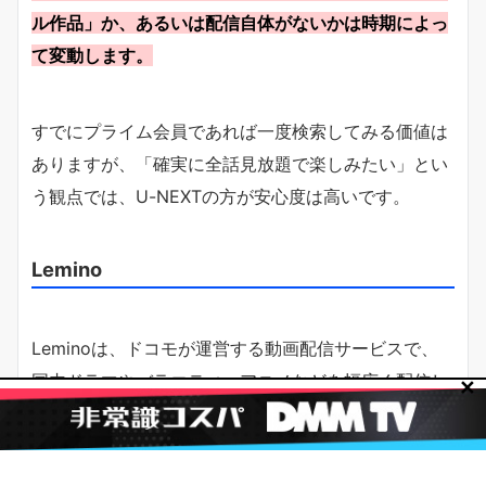
ル作品」か、あるいは配信自体がないかは時期によっ
て変動します。
すでにプライム会員であれば一度検索してみる価値は
ありますが、「確実に全話見放題で楽しみたい」とい
う観点では、U-NEXTの方が安心度は高いです。
Lemino
Leminoは、ドコモが運営する動画配信サービスで、
国内ドラマやバラエティ、アニメなどを幅広く配信し
✕
ています。比較的新しいサービスのため、ラインナッ
プは今後さらに拡充されることが見込まれますが、現
時点では「ぴちぴちピッチが必ず見られる」とは限り