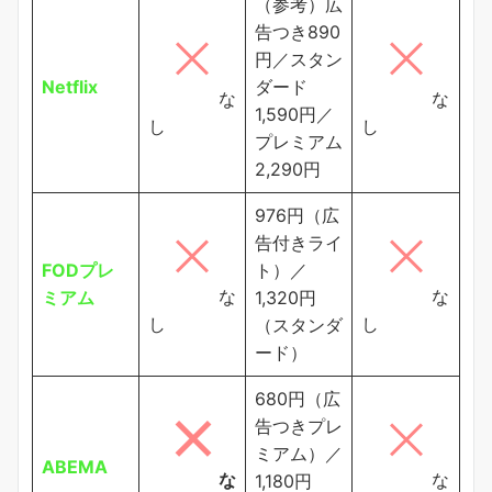
（参考）広
告つき890
円／スタン
Netflix
ダード
な
な
1,590円／
し
し
プレミアム
2,290円
976円（広
告付きライ
FODプレ
ト）／
な
な
ミアム
1,320円
し
し
（スタンダ
ード）
680円（広
告つきプレ
ミアム）／
ABEMA
な
な
1,180円