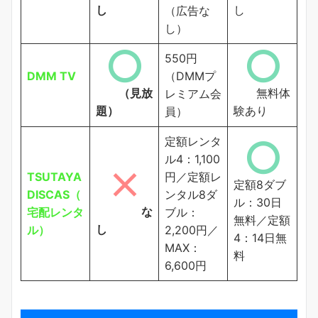
し
し
（広告な
し）
550円
DMM TV
（DMMプ
（見放
無料体
レミアム会
題）
験あり
員）
定額レンタ
ル4：1,100
TSUTAYA
円／定額レ
定額8ダブ
DISCAS（
ンタル8ダ
ル：30日
な
宅配レンタ
ブル：
無料／定額
し
ル）
2,200円／
4：14日無
MAX：
料
6,600円