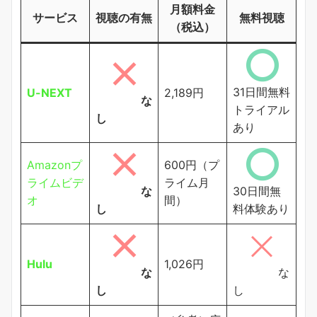
月額料金
サービス
視聴の有無
無料視聴
（税込）
31日間無料
U-NEXT
2,189円
な
トライアル
し
あり
Amazonプ
600円（プ
ライムビデ
ライム月
な
30日間無
オ
間）
し
料体験あり
Hulu
1,026円
な
な
し
し