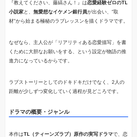
『教えてください、藤縞さん！』は
恋愛経験ゼロのTL
小説家
と、
無愛想なイケメン銀行員
が出会い、“取
材”から始まる極秘のラブレッスンを描くドラマです。
なぜなら、主人公が「リアリティある恋愛描写」を書
くために大胆なお願いをする、という設定が物語の推
進力になっているからです。
ラブストーリーとしてのドキドキだけでなく、2人の
距離が少しずつ変化していく過程が見どころです。
ドラマの概要・ジャンル
本作は
TL（ティーンズラブ）原作の実写ドラマ
で、恋