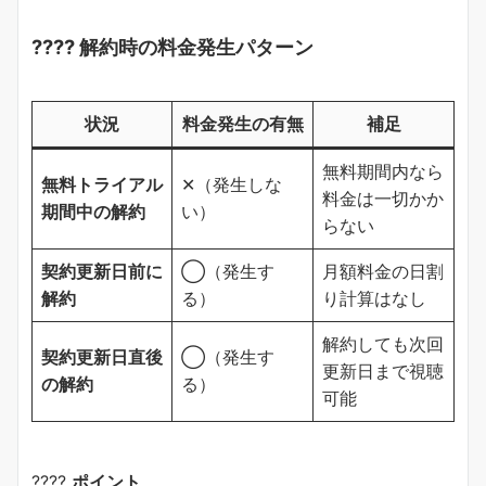
???? 解約時の料金発生パターン
状況
料金発生の有無
補足
無料期間内なら
無料トライアル
✕（発生しな
料金は一切かか
期間中の解約
い）
らない
契約更新日前に
◯（発生す
月額料金の日割
解約
る）
り計算はなし
解約しても次回
契約更新日直後
◯（発生す
更新日まで視聴
の解約
る）
可能
????
ポイント