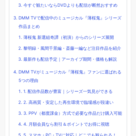
今すぐ観たいならDVDよりも配信が断然おすすめ
DMM TVで配信中のミュージカル『薄桜鬼』シリーズ
作品まとめ
薄桜鬼 新選組奇譚（初演）からのシリーズ展開
黎明録・風間千景編・斎藤一編など注目作品を紹介
最新作も配信予定｜アーカイブ期間・価格も解説
DMM TVがミュージカル『薄桜鬼』ファンに選ばれる
5つの理由
1. 配信作品数が豊富｜シリーズ一気見ができる
2. 高画質・安定した再生環境で臨場感が段違い
3. PPV（都度課金）方式で必要な作品だけ購入可能
4. 月額会員なら割引＆ポイントでお得に視聴
5. スマホ・PC・TVに対応｜どこでも観られる！