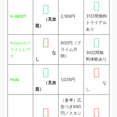
31日間無料
U-NEXT
2,189円
（見放
トライアル
題）
あり
Amazonプ
600円（プ
ライムビデ
ライム月
な
30日間無
オ
間）
し
料体験あり
Hulu
1,026円
（見放
な
題）
し
（参考）広
告つき890
円／スタン