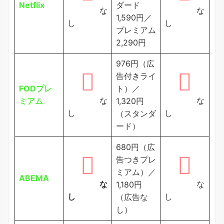
Netflix
ダード
な
な
1,590円／
し
し
プレミアム
2,290円
976円（広
告付きライ
FODプレ
ト）／
な
な
ミアム
1,320円
し
し
（スタンダ
ード）
680円（広
告つきプレ
ミアム）／
ABEMA
な
な
1,180円
し
し
（広告な
し）