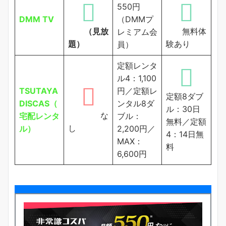
550円
DMM TV
（DMMプ
（見放
無料体
レミアム会
題）
験あり
員）
定額レンタ
ル4：1,100
TSUTAYA
円／定額レ
定額8ダブ
DISCAS（
ンタル8ダ
ル：30日
な
宅配レンタ
ブル：
無料／定額
し
ル）
2,200円／
4：14日無
MAX：
料
6,600円