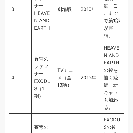
ナー
編。こ
3
劇場版
2010年
HEAVE
こまで
N AND
で第1部
EARTH
が完
結。
HEAVE
N AND
蒼穹の
EARTH
ファフ
TVアニ
の後を
ナー
4
メ（全
2015年
描く続
EXODU
13話）
編。新
S（1
キャラ
期）
も加わ
る。
EXODU
蒼穹の
Sの後