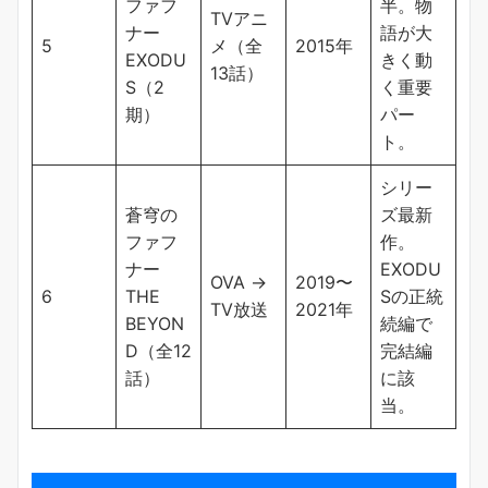
ファフ
半。物
TVアニ
ナー
語が大
5
メ（全
2015年
EXODU
きく動
13話）
S（2
く重要
期）
パー
ト。
シリー
蒼穹の
ズ最新
ファフ
作。
ナー
EXODU
OVA →
2019〜
6
THE
Sの正統
TV放送
2021年
BEYON
続編で
D（全12
完結編
話）
に該
当。