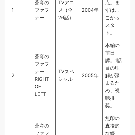
蒼穹の
TVアニ
点。ま
1
ファフ
メ（全
2004年
ずはこ
ナー
26話）
こから
スター
ト。
本編の
前日
蒼穹の
譚。1話
ファフ
目の理
ナー
TVスペ
2
2005年
解が深
RIGHT
シャル
まるた
OF
め、視
LEFT
聴推
奨。
無印の
蒼穹の
直接的
ファフ
な続