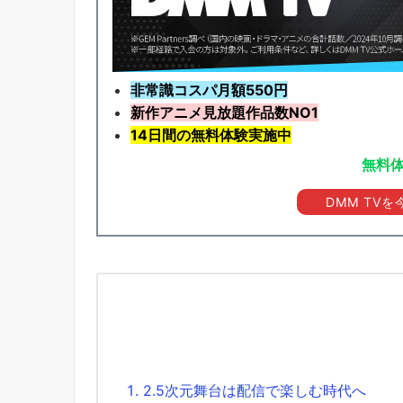
非常識コスパ月額550円
新作アニメ見放題
作品
数NO1
14日間の無料体験実施中
無料
DMM TV
2.5次元舞台は配信で楽しむ時代へ