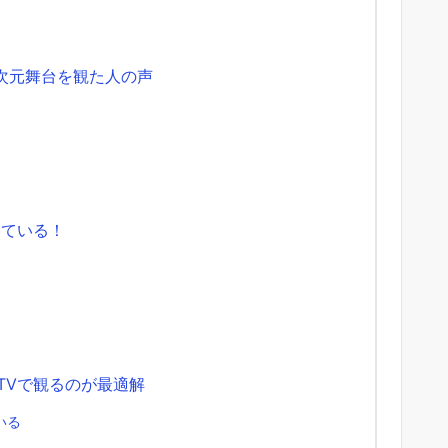
5次元舞台を観た人の声
いている！
 TVで観るのが最適解
いる