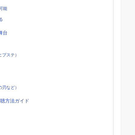
可能
る
舞台
-（ヒプステ）
の刃など）
視聴方法ガイド