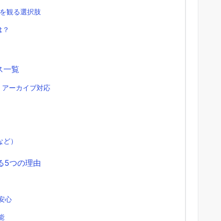
台を観る選択肢
は？
ス一覧
ブ・アーカイブ対応
uなど）
れる5つの理由
安心
能