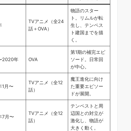
物語のスター
ト。リムルが転
TVアニメ（全24
年
生し、テンペス
話＋OVA）
ト建国までを描
く。
第1期の補完エピ
〜2020年
OVA
ソード。日常回
が中心。
魔王進化に向け
TVアニメ（全12
年1月〜
た重要エピソー
話）
ドが展開。
テンペストと周
TVアニメ（全12
辺国との対立が
1年7月〜
話）
激化し、物語が
大きく動く。