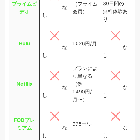
30日間の
プライムビ
（プライム
な
無料体験あ
デオ
会員）
し
り
Hulu
1,026円/月
な
な
し
し
プランによ
り異なる
Netflix
（例：
な
な
1,490円/
し
し
月〜）
FODプレ
976円/月
な
な
ミアム
し
し