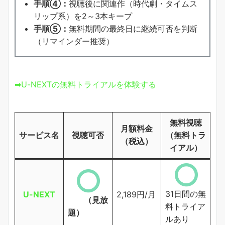
手順④：
視聴後に関連作（時代劇・タイムス
リップ系）を2～3本キープ
手順⑤：
無料期間の最終日に継続可否を判断
（リマインダー推奨）
➡U-NEXTの無料トライアルを体験する
無料視聴
月額料金
サービス名
視聴可否
（無料トラ
（税込）
イアル）
31日間の無
U-NEXT
2,189円/月
（見放
料トライア
題）
ルあり