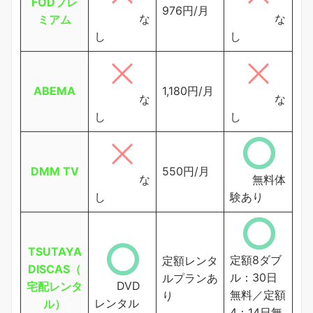
FODプレ
976円/月
な
な
ミアム
し
し
ABEMA
1,180円/月
な
な
し
し
DMM TV
550円/月
な
無料体
し
験あり
TSUTAYA
定額8ダブ
定額レンタ
DISCAS（
ル：30日
ルプランあ
DVD
宅配レンタ
無料／定額
り
レンタル
ル）
4：14日無