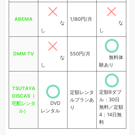
ABEMA
1,180円/月
な
な
し
し
DMM TV
550円/月
な
無料体
し
験あり
TSUTAYA
定額8ダブ
定額レンタ
DISCAS（
ル：30日
ルプランあ
DVD
宅配レンタ
無料／定額
り
レンタル
ル）
4：14日無
料