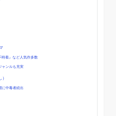
マ
不時着』など人気作多数
ジャンルも充実
し）
開に中毒者続出