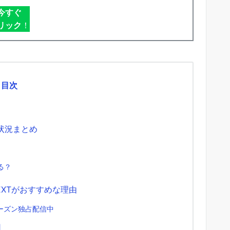
今すぐ
リック
！
目次
状況まとめ
いる？
EXTがおすすめな理由
シーズン独占配信中
】