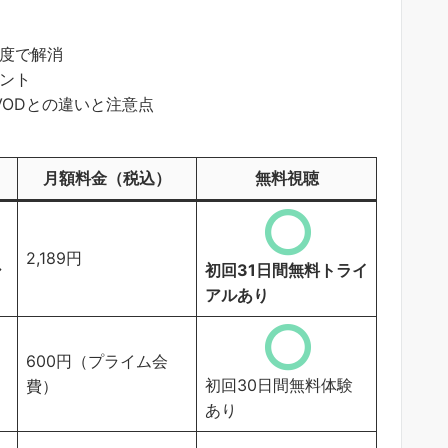
度で解消
ント
ど主要VODとの違いと注意点
月額料金（税込）
無料視聴
2,189円
シ
初回31日間無料トライ
アルあり
600円（プライム会
初回30日間無料体験
費）
あり