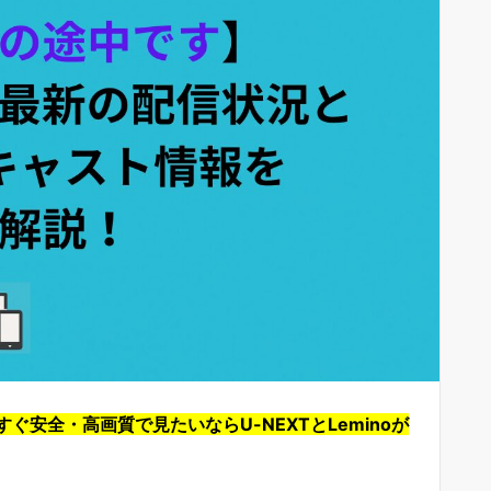
安全・高画質で見たいならU-NEXTとLeminoが