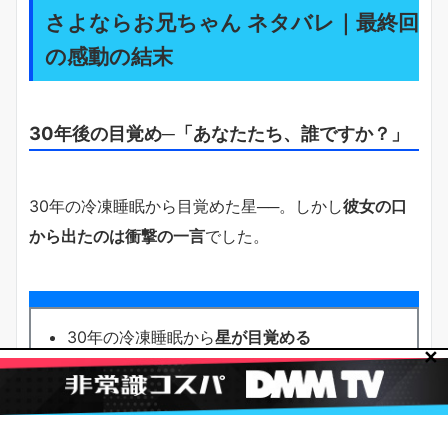
さよならお兄ちゃん ネタバレ｜最終回
の感動の結末
30年後の目覚め─「あなたたち、誰ですか？」
30年の冷凍睡眠から目覚めた星──。しかし
彼女の口
から出たのは衝撃の一言
でした。
30年の冷凍睡眠から
星が目覚める
✕
30年ぶりに再会した
家族が目の前にいる
星が口にした言葉：
「あなたたち、誰です
か？」
星は
家族の記憶を完全に失っていた