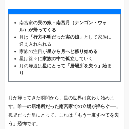
南宮家の
実の娘・南宮月（ナンゴン・ウォ
ル）が帰ってくる
月は
「行方不明だった実の娘」
として家族に
迎え入れられる
家族の注目が
星から月へと移り始める
星は徐々に
家族の中で孤立
していく
月の帰還は
星にとって「居場所を失う」始ま
り
月が帰ってきた瞬間から、星の世界は変わり始めま
す。
唯一の居場所だった南宮家での立場が揺らぐ
──。
孤児だった星にとって、これは
「もう一度すべてを失
う」恐怖
です。