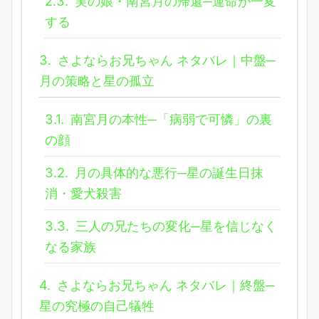
2.3.
実の娘・南宮月の帰還─運命が一変
する
3.
さよならお兄ちゃん ネタバレ｜中盤─
月の策略と星の孤立
3.1.
南宮月の本性─「病弱で可憐」の裏
の顔
3.2.
月の具体的な悪行─星の誕生日抹
消・愛犬殺害
3.3.
三人の兄たちの変化─星を信じなく
なる家族
4.
さよならお兄ちゃん ネタバレ｜終盤─
星の究極の自己犠牲