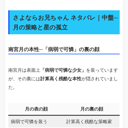
さよならお兄ちゃん ネタバレ｜中盤─
月の策略と星の孤立
南宮月の本性─「病弱で可憐」の裏の顔
南宮月は表面上
「病弱で可憐な少女」
を装っています
が、その裏には
計算高く残酷な本性
が隠されていまし
た。
月の表の顔
月の裏の顔
病弱で可憐を装う
計算高く残酷な策略家