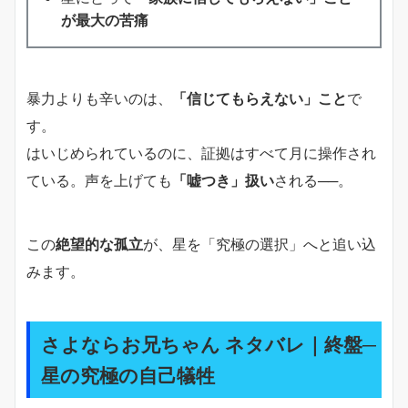
が最大の苦痛
暴力よりも辛いのは、
「信じてもらえない」こと
で
す。
はいじめられているのに、証拠はすべて月に操作され
ている。声を上げても
「嘘つき」扱い
される──。
この
絶望的な孤立
が、星を「究極の選択」へと追い込
みます。
さよならお兄ちゃん ネタバレ｜終盤─
星の究極の自己犠牲