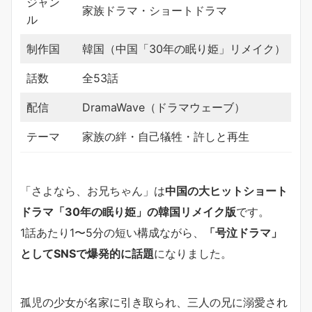
ジャン
家族ドラマ・ショートドラマ
ル
制作国
韓国（中国「30年の眠り姫」リメイク）
話数
全53話
配信
DramaWave（ドラマウェーブ）
テーマ
家族の絆・自己犠牲・許しと再生
「さよなら、お兄ちゃん」は
中国の大ヒットショート
ドラマ「30年の眠り姫」の韓国リメイク版
です。
1話あたり1〜5分の短い構成ながら、
「号泣ドラマ」
としてSNSで爆発的に話題
になりました。
孤児の少女が名家に引き取られ、三人の兄に溺愛され