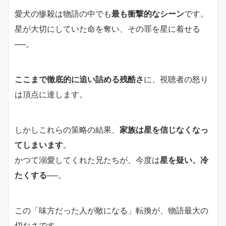
愛犬の惨殺は物語の中でも
最も衝撃的なシーン
です。
星が大切にしていた命を奪い、その罪を星に着せる
──。
ここまで徹底的に追い詰める残酷さ
に、視聴者の怒り
は頂点に達します。
しかしこれらの策略の結果、
家族は星を信じなくなっ
てしまいます
。
かつて溺愛してくれた兄たちが、今度は
星を疑い、冷
たくする
──。
この「味方だった人が敵になる」転換が、物語最大の
切なさです。