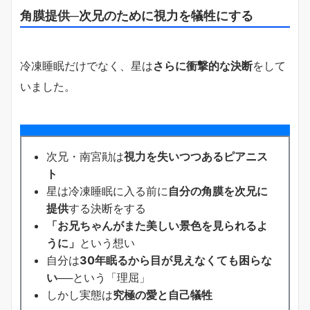
角膜提供─次兄のために視力を犠牲にする
冷凍睡眠だけでなく、星は
さらに衝撃的な決断
をして
いました。
次兄・南宮勛は
視力を失いつつあるピアニス
ト
星は冷凍睡眠に入る前に
自分の角膜を次兄に
提供
する決断をする
「お兄ちゃんがまた美しい景色を見られるよ
うに」
という想い
自分は
30年眠るから目が見えなくても困らな
い
──という「理屈」
しかし実態は
究極の愛と自己犠牲