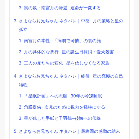
実の娘・南宮月の帰還─運命が一変する
さよならお兄ちゃん ネタバレ｜中盤─月の策略と星の
孤立
南宮月の本性─「病弱で可憐」の裏の顔
月の具体的な悪行─星の誕生日抹消・愛犬殺害
三人の兄たちの変化─星を信じなくなる家族
さよならお兄ちゃん ネタバレ｜終盤─星の究極の自己
犠牲
「星眠計画」への志願─30年の冷凍睡眠
角膜提供─次兄のために視力を犠牲にする
星が残した手紙と千羽鶴─後悔への伏線
さよならお兄ちゃん ネタバレ｜最終回の感動の結末