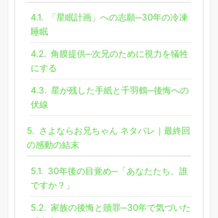
4.1.
「星眠計画」への志願─30年の冷凍
睡眠
4.2.
角膜提供─次兄のために視力を犠牲
にする
4.3.
星が残した手紙と千羽鶴─後悔への
伏線
5.
さよならお兄ちゃん ネタバレ｜最終回
の感動の結末
5.1.
30年後の目覚め─「あなたたち、誰
ですか？」
5.2.
家族の後悔と贖罪─30年で気づいた