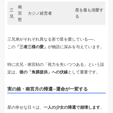
南
三
星を最も溺愛す
宮
カジノ経営者
兄
る
哲
三兄弟がそれぞれ異なる形で星を愛している──。
この
「三者三様の愛」
が物語に深みを与えています。
特に次兄・南宮勛の「視力を失いつつある」という設
定は、
後の「角膜提供」への伏線
として重要です。
実の娘・南宮月の帰還─運命が一変する
星の幸せな日々は、
一人の少女の帰還で崩壊します
。