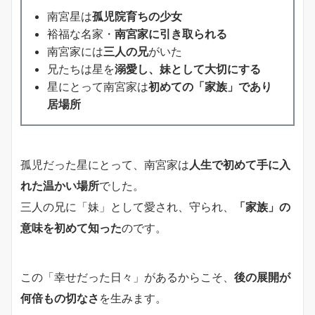
南宮星は
孤児院育ちの少女
裕福な名家・
南宮家に引き取られる
南宮家には
三人の兄
がいた
兄たちは星を
溺愛し、妹として大切にする
星にとって南宮家は
初めての「家族」であり
居場所
孤児だった星にとって、南宮家は
人生で初めて手に入
れた温かい場所
でした。
三人の兄に「妹」として愛され、守られ、
「家族」の
意味を初めて知った
のです。
この「幸せだった日々」があるからこそ、
後の展開が
何倍もの切なさ
を生みます。