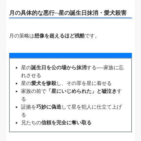
月の具体的な悪行─星の誕生日抹消・愛犬殺害
月の策略は
想像を超えるほど残酷
です。
星の
誕生日を公の場から抹消
する──家族に忘
れさせる
星の
愛犬を惨殺
し、その罪を星に着せる
家族の前で
「星にいじめられた」と嘘泣き
す
る
証拠を
巧妙に偽造
して星を犯人に仕立て上げ
る
兄たちの
信頼を完全に奪い取る