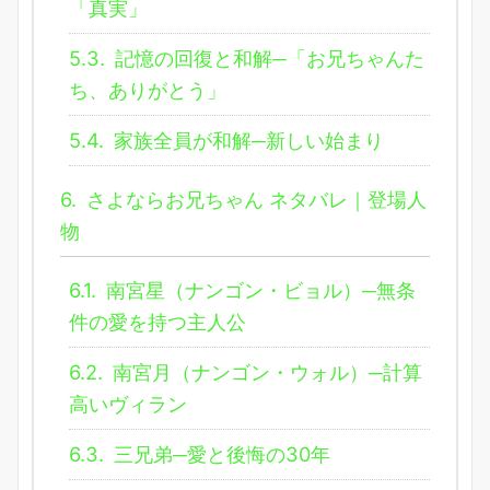
「真実」
5.3.
記憶の回復と和解─「お兄ちゃんた
ち、ありがとう」
5.4.
家族全員が和解─新しい始まり
6.
さよならお兄ちゃん ネタバレ｜登場人
物
6.1.
南宮星（ナンゴン・ビョル）─無条
件の愛を持つ主人公
6.2.
南宮月（ナンゴン・ウォル）─計算
高いヴィラン
6.3.
三兄弟─愛と後悔の30年