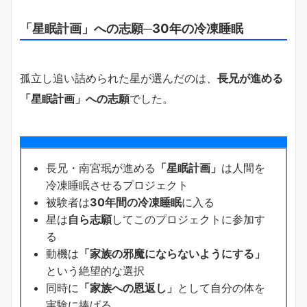
「星眠計画」への志願─30年の冷凍睡眠
孤立し追い詰められた星が選んだのは、
長兄が進める
「星眠計画」への志願
でした。
長兄・南宮珉が進める
「星眠計画」
は人間を
冷凍睡眠させるプロジェクト
被験者は
30年間の冷凍睡眠
に入る
星は
自ら志願
してこのプロジェクトに参加す
る
動機は
「家族の邪魔にならないようにする」
という絶望的な選択
同時に
「家族への恩返し」
として自分の体を
実験に捧げる