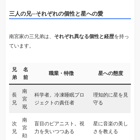
三人の兄─それぞれの個性と星への愛
南宮家の三兄弟は、
それぞれ異なる個性と経歴
を持っ
ています。
兄
名
職業・特徴
星への態度
弟
前
南
長
科学者。冷凍睡眠プロ
理知的に星を見
宮
兄
ジェクトの責任者
守る
珉
南
次
盲目のピアニスト。視
星に音楽の美し
宮
兄
力を失いつつある
さを教える
勛