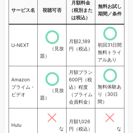
月額料金
無料お試し
サービス名
視聴可否
（税別また
期間／条件
は税込）
月額2,189
初回31日間
U‑NEXT
（見放
円（税込）
無料トライ
題）
アルあり
月額プラン
Amazon
600円（税
無料体験あ
プライム・
込）程度
（見放
り（30日
ビデオ
（プライム
題）
間）
会員料金）
月額1,026
Hulu
な
な
円（税込）