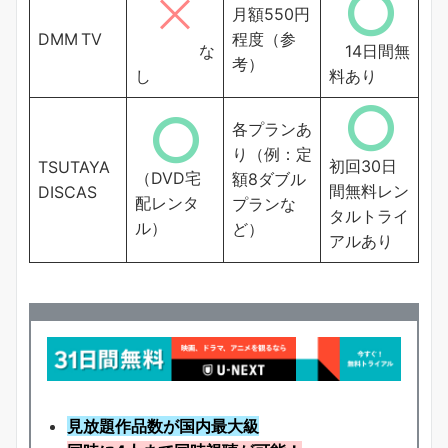
月額550円
DMM TV
程度（参
な
14日間無
考）
し
料あり
各プランあ
り（例：定
初回30日
TSUTAYA
（DVD宅
額8ダブル
間無料レン
DISCAS
配レンタ
プランな
タルトライ
ル）
ど）
アルあり
見放題作品数が国内最大級