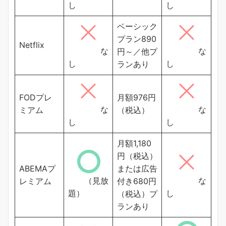
し
し
ベーシック
プラン890
Netflix
な
な
円～／他プ
し
し
ランあり
FODプレ
月額976円
な
な
ミアム
（税込）
し
し
月額1,180
円（税込）
ABEMAプ
または広告
（見放
な
レミアム
付き680円
題）
し
（税込）プ
ランあり