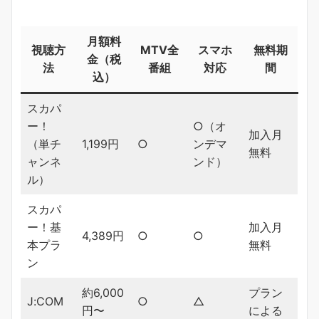
月額料
視聴方
MTV全
スマホ
無料期
金（税
法
番組
対応
間
込）
スカパ
ー！
○（オ
加入月
（単チ
1,199円
○
ンデマ
無料
ャンネ
ンド）
ル）
スカパ
ー！基
加入月
4,389円
○
○
本プラ
無料
ン
約6,000
プラン
J:COM
○
△
円〜
による