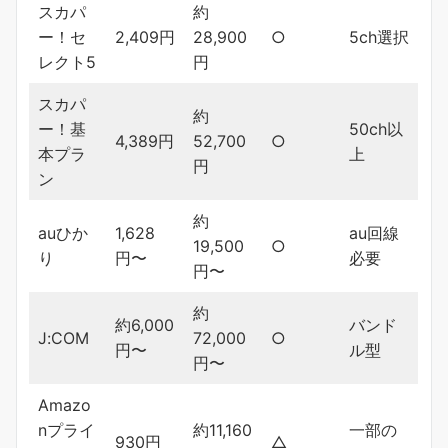
スカパ
約
ー！セ
2,409円
28,900
○
5ch選択
レクト5
円
スカパ
約
ー！基
50ch以
4,389円
52,700
○
本プラ
上
円
ン
約
auひか
1,628
au回線
19,500
○
り
円〜
必要
円〜
約
約6,000
バンド
J:COM
72,000
○
円〜
ル型
円〜
Amazo
nプライ
約11,160
一部の
930円
△