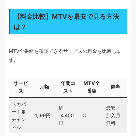
【料金比較】MTVを最安で見る方法
は？
MTV全番組を視聴できるサービスの料金を比較しま
す。
サービ
年間コ
MTV全
月額
備考
ス
スト
番組
スカパ
約
最安・
ー！単
1,199円
14,400
○
加入月
チャン
円
無料
ネル