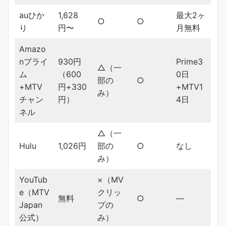
auひか
1,628
最大2ヶ
○
○
り
円〜
月無料
Amazo
nプライ
930円
Prime3
△（一
ム
（600
0日
部の
○
+MTV
円+330
+MTV1
み）
チャン
円）
4日
ネル
△（一
Hulu
1,026円
部の
○
なし
み）
YouTub
×（MV
e（MTV
クリッ
無料
○
―
Japan
プの
公式）
み）