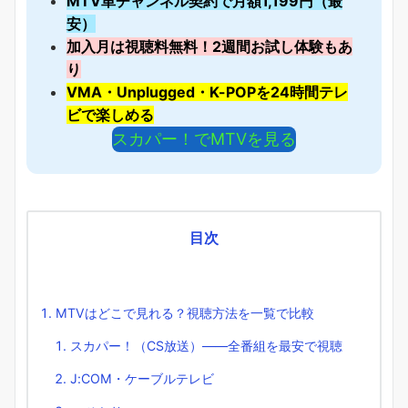
MTV単チャンネル契約で月額1,199円（最
安）
加入月は視聴料無料！2週間お試し体験もあ
り
VMA・Unplugged・K-POPを24時間テレ
ビで楽しめる
スカパー！でMTVを見る
目次
MTVはどこで見れる？視聴方法を一覧で比較
スカパー！（CS放送）――全番組を最安で視聴
J:COM・ケーブルテレビ