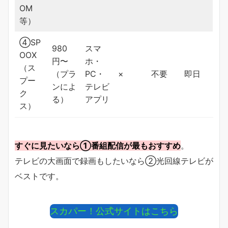
OM
等）
④SP
980
スマ
OOX
円〜
ホ・
（ス
（プラ
PC・
×
不要
即日
プー
ンによ
テレビ
ク
る）
アプリ
ス）
すぐに見たいなら①番組配信が最もおすすめ
。
テレビの大画面で録画もしたいなら②光回線テレビが
ベストです。
スカパー！公式サイトはこちら