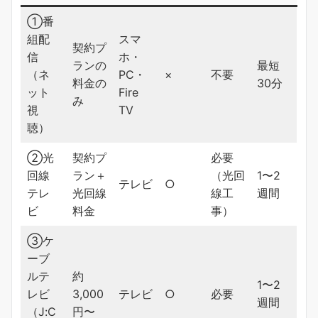
①番
組配
スマ
契約プ
信
ホ・
ランの
最短
（ネ
PC・
×
不要
料金の
30分
ット
Fire
み
視
TV
聴）
②光
契約プ
必要
回線
ラン＋
（光回
1〜2
テレビ
○
テレ
光回線
線工
週間
ビ
料金
事）
③ケ
ーブ
ルテ
約
1〜2
レビ
3,000
テレビ
○
必要
週間
（J:C
円〜