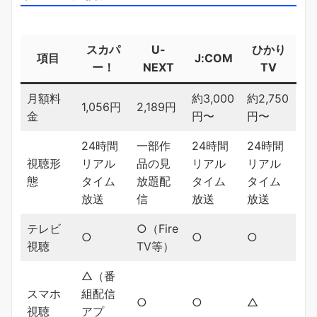
スカパ
U-
ひかり
項目
J:COM
ー！
NEXT
TV
月額料
約3,000
約2,750
1,056円
2,189円
金
円〜
円〜
24時間
一部作
24時間
24時間
視聴形
リアル
品の見
リアル
リアル
態
タイム
放題配
タイム
タイム
放送
信
放送
放送
テレビ
○（Fire
○
○
○
視聴
TV等）
△（番
スマホ
組配信
○
○
△
視聴
アプ