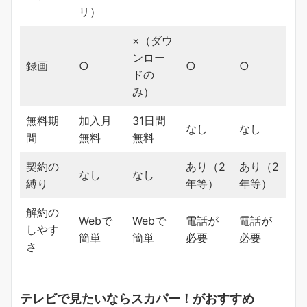
リ）
×（ダウ
ンロー
録画
○
○
○
ドの
み）
無料期
加入月
31日間
なし
なし
間
無料
無料
契約の
あり（2
あり（2
なし
なし
縛り
年等）
年等）
解約の
Webで
Webで
電話が
電話が
しやす
簡単
簡単
必要
必要
さ
テレビで見たいならスカパー！がおすすめ