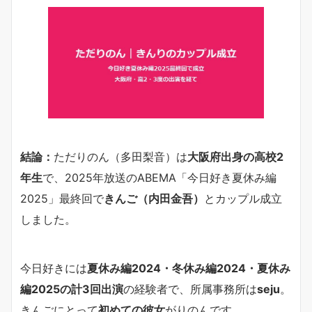
結論：
ただりのん（多田梨音）は
大阪府出身の高校2
年生
で、2025年放送のABEMA「今日好き夏休み編
2025」最終回で
きんご（内田金吾）
とカップル成立
しました。
今日好きには
夏休み編2024・冬休み編2024・夏休み
編2025の計3回出演
の経験者で、所属事務所は
seju
。
きんごにとって
初めての彼女
がりのんです。