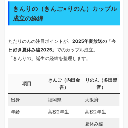
きんりの（きんご×りのん）カップル
成立の経緯
ただりのんの注目ポイントが、
2025年夏放送の「今
日好き夏休み編2025」
でのカップル成立。
「きんりの」誕生の経緯を整理します。
きんご（内田金
りのん（多田梨
項目
吾）
音）
出身
福岡県
大阪府
年齢
高校2年生
高校2年生
夏休み編