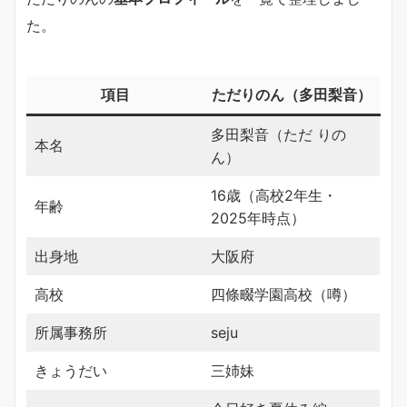
た。
項目
ただりのん（多田梨音）
多田梨音（ただ りの
本名
ん）
16歳（高校2年生・
年齢
2025年時点）
出身地
大阪府
高校
四條畷学園高校（噂）
所属事務所
seju
きょうだい
三姉妹