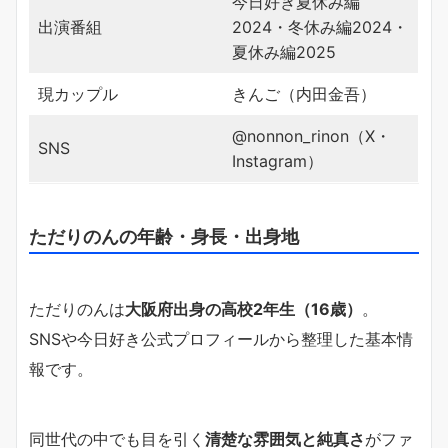
今日好き夏休み編
出演番組
2024・冬休み編2024・
夏休み編2025
現カップル
きんご（内田金吾）
@nonnon_rinon（X・
SNS
Instagram）
ただりのんの年齢・身長・出身地
ただりのんは
大阪府出身の高校2年生（16歳）
。
SNSや今日好き公式プロフィールから整理した基本情
報です。
同世代の中でも目を引く
清楚な雰囲気と純真さ
がファ