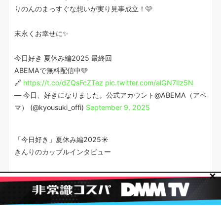
りのんのまっすぐな想いが実り見事成立！🩷
末永くお幸せに✨
今日好き 夏休み編2025 最終回
ABEMAで無料配信中🩵
🔗
https://t.co/dZQsFcZTez
pic.twitter.com/alGN7Ilz5N
— 今日、好きになりました。公式アカウント@ABEMA（アベ
マ） (@kyousuki_offi)
September 9, 2025
「今日好き」夏休み編2025☀️
きんりのカップルインタビュー
✕
旅前の出会いから成立まで
交際後に知った意外な一面「想像以上でした」
🔻撮り下ろし
https://t.co/7d4I7T4hXx
#今日好きになりました