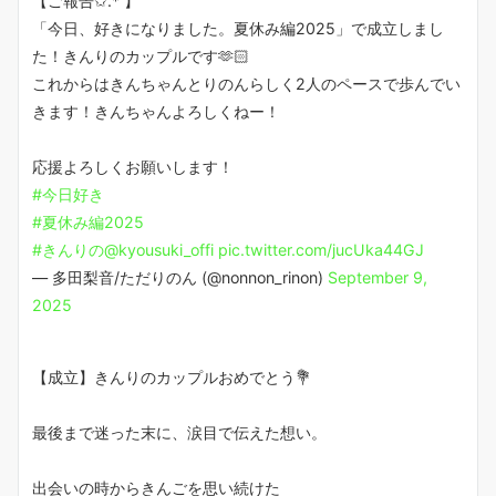
【ご報告✩.*˚】
「今日、好きになりました。夏休み編2025」で成立しまし
た！きんりのカップルです🫶🏻
これからはきんちゃんとりのんらしく2人のペースで歩んでい
きます！きんちゃんよろしくねー！
応援よろしくお願いします！
#今日好き
#夏休み編2025
#きんりの
@kyousuki_offi
pic.twitter.com/jucUka44GJ
— 多田梨音/ただりのん (@nonnon_rinon)
September 9,
2025
【成立】きんりのカップルおめでとう💐
最後まで迷った末に、涙目で伝えた想い。
出会いの時からきんごを思い続けた