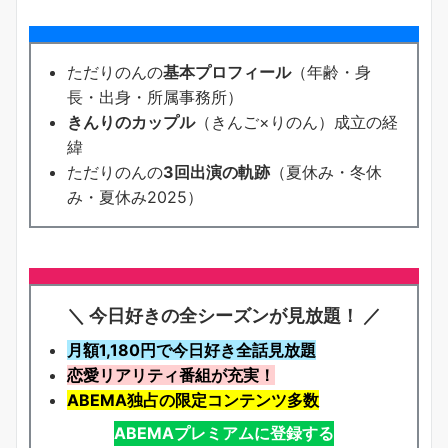
ただりのんの
基本プロフィール
（年齢・身
長・出身・所属事務所）
きんりのカップル
（きんご×りのん）成立の経
緯
ただりのんの
3回出演の軌跡
（夏休み・冬休
み・夏休み2025）
＼ 今日好きの全シーズンが見放題！ ／
月額1,180円で今日好き全話見放題
恋愛リアリティ番組が充実！
ABEMA独占の限定コンテンツ多数
ABEMAプレミアムに登録する