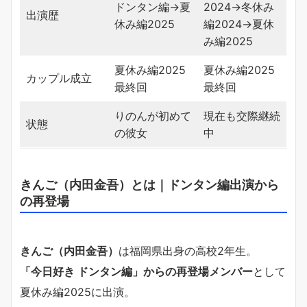
ドンタン編→夏
2024→冬休み
出演歴
休み編2025
編2024→夏休
み編2025
夏休み編2025
夏休み編2025
カップル成立
最終回
最終回
りのんが初めて
現在も交際継続
状態
の彼女
中
きんご（内田金吾）とは｜ドンタン編出演から
の再登場
きんご（内田金吾）
は福岡県出身の高校2年生。
「今日好き ドンタン編」からの再登場メンバー
として
夏休み編2025に出演。