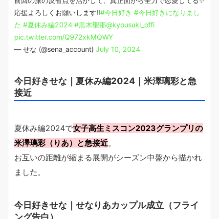
前回の旅の反省点を活かして、真正面から全力で恋愛してる✨
応援よろしくお願いします‼️
#今日好き
#今日好きになりまし
た
#夏休み編2024
#黒木聖那
@kyousuki_offi
pic.twitter.com/Q972xkMQWY
— せな (@sena_account)
July 10, 2024
今日好きせな｜夏休み編2024｜米澤璃彩と急
接近
夏休み編2024で
女子高生ミスコン2023グランプリの
米澤璃彩（りあ）と急接近
。
お互いの距離が縮まる展開がシーズン中盤から描かれ
ました。
今日好きせな｜せなりあカップル成立（フライ
ング告白）