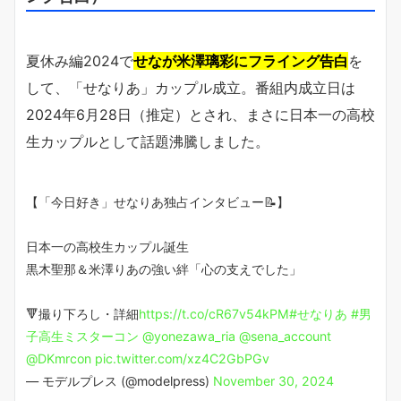
夏休み編2024で
せなが米澤璃彩にフライング告白
を
して、「せなりあ」カップル成立。番組内成立日は
2024年6月28日（推定）とされ、まさに日本一の高校
生カップルとして話題沸騰しました。
【「今日好き」せなりあ独占インタビュー📝】
日本一の高校生カップル誕生
黒木聖那＆米澤りあの強い絆「心の支えでした」
🔻撮り下ろし・詳細
https://t.co/cR67v54kPM
#せなりあ
#男
子高生ミスターコン
@yonezawa_ria
@sena_account
@DKmrcon
pic.twitter.com/xz4C2GbPGv
— モデルプレス (@modelpress)
November 30, 2024