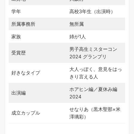
学年
高校3年生（出演時）
所属事務所
無所属
家族
姉が1人
男子高生ミスターコン
受賞歴
2024 グランプリ
大人っぽく、意見をはっ
好きなタイプ
きり言える人
ホアヒン編／夏休み編
出演編
2024
せなりあ（黒木聖那×米
成立カップル
澤璃彩）